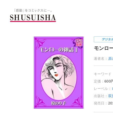
秋水社 公式コーポレートサイ
デジタ
モンロ
著者名：
原
キーワード
定価：
60
レーベル：
出版社：
双
発売日：
20