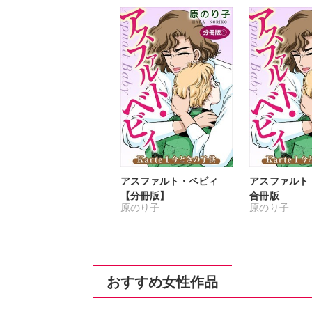
アスファルト・ベビィ
アスファル
【分冊版】
合冊版
原のり子
原のり子
おすすめ女性作品