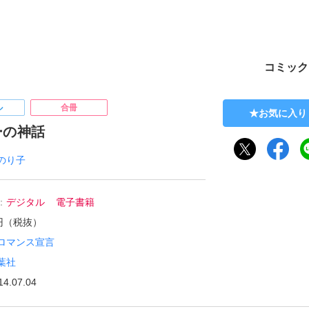
ト
コミック
ル
合冊
お気に入り
ーの神話
のり子
：
デジタル
電子書籍
0円（税抜）
ロマンス宣言
葉社
14.07.04