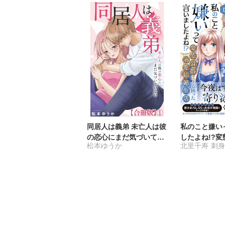
同居人は義弟 未亡人は彼
私のこと嫌い
の恋心にまだ気づいてい
したよね!?
松本ゆうか
北里千寿
刺
ない【合冊版】
る困った溺愛