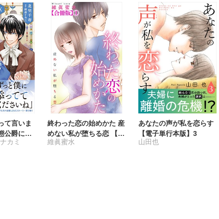
って言いま
終わった恋の始めかた 産
あなたの声が私を恋らす
変態公爵によ
めない私が堕ちる恋 【合
【電子単行本版】3
身ナカミ
維眞蜜水
山田也
結婚生活 Ⅸ
冊版】