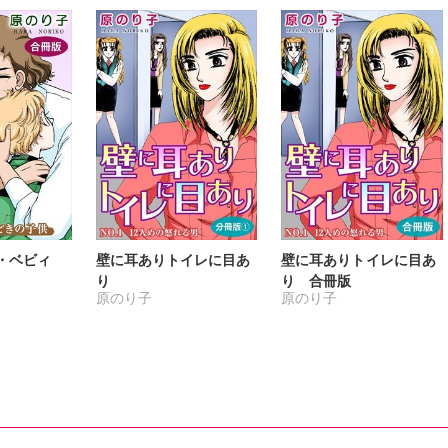
ト・ベビィ
壁に耳ありトイレに目あ
壁に耳ありトイレに目あ
り
り 合冊版
原のり子
原のり子