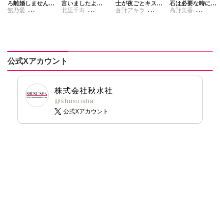
ろ離婚しません
言いましたよ
士が夜ごとキスを
石は必要な時にあ
館乃愛
北里千寿
蒼野アキラ
高野美香
か？【単行本版】
ね！？変態公爵に
迫ってくる～ただ
なたに舞い降りる
【電子限定特典付
よる困った溺愛結
し彼は敵国の英雄
月宮アリス
刺身ナカミ
浅岸久
山里華代
き】7
婚生活【単行本
～
版】【電子限定特
典付き】9
公式Xアカウント
株式会社秋水社
@shusuisha
公式Xアカウント