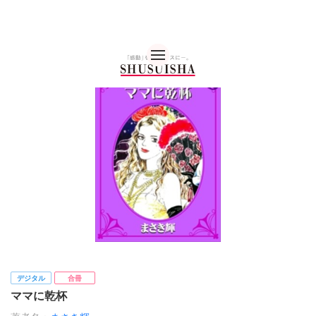
秋水社 公式コーポレー
デジタル
合冊
ママに乾杯