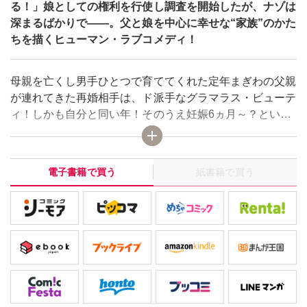
る！」娘としての権利を行使し調査を開始したが、ナゾは
深まるばかりで――。父と娘を中心に幸せな“家族”のかた
ちを描くヒューマン・ラブコメディ！
母親を亡くし男手ひとつで育ててくれた定年まぎわの父親
が連れてきた再婚相手は、ド派手なグラマラス・ビューテ
ィ！しかも自分と同い年！そのうえ妊娠6ヵ月～？という
ショックで気を失った友美。警察官の夫はプライバシーの
侵害だからと協力してくれないけれど、どうせ騙されてる
に決まってるじゃない。「絶対バケの皮をはがしてや
電子書籍で買う
紙書籍で買う
る！」娘としての権利を行使し調査を開始したが、ナゾは
深まるばかりで――。父と娘を中心に幸せな“家族”のかた
ちを描くヒューマン・ラブコメディ！