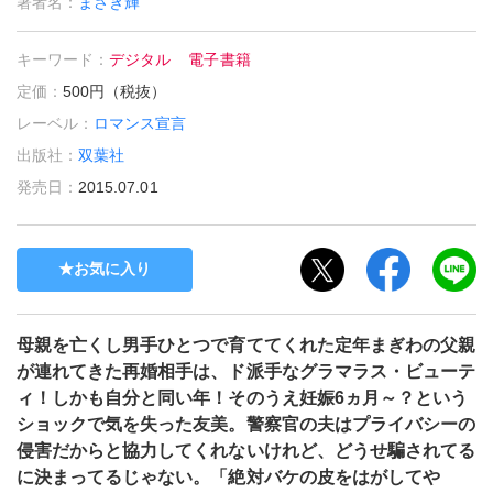
著者名：
まさき輝
キーワード：
デジタル
電子書籍
定価：
500円（税抜）
レーベル：
ロマンス宣言
出版社：
双葉社
発売日：
2015.07.01
お気に入り
母親を亡くし男手ひとつで育ててくれた定年まぎわの父親
が連れてきた再婚相手は、ド派手なグラマラス・ビューテ
ィ！しかも自分と同い年！そのうえ妊娠6ヵ月～？という
ショックで気を失った友美。警察官の夫はプライバシーの
侵害だからと協力してくれないけれど、どうせ騙されてる
に決まってるじゃない。「絶対バケの皮をはがしてや