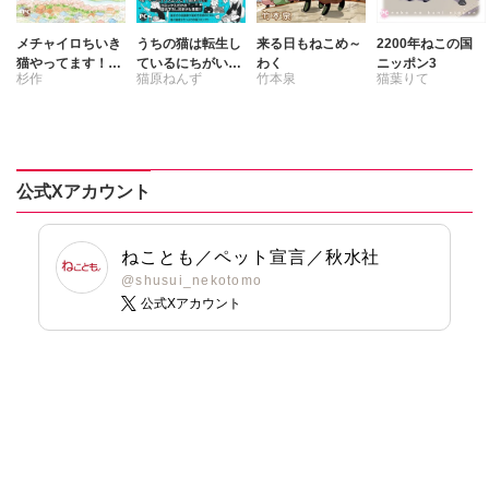
まつうらゆうこ
へうがけん
めで鯛
まつうらゆうこ
メチャイロちいき
うちの猫は転生し
来る日もねこめ～
2200年ねこの国
ラクトいちご
鮎
めで鯛
猫やってます！4
ているにちがいな
わく
ニッポン3
杉作
猫原ねんず
竹本泉
猫葉りて
ちいき猫メチャの
い2
永井くろ
ラクトいちご
鮎
ほんわか大冒険！
九条友淀
熊沢楓
永井くろ
桑田乃梨子
九条友淀
熊沢楓
佐々木史
桑田乃梨子
鯖虎クロ
佐々木史
公式Xアカウント
篠原烏童
篠原烏童
若尾はるか
若尾はるか
ねことも／ペット宣言／秋水社
勝川ユミ
勝川ユミ
@shusui_nekotomo
新子友子
新子友子
公式Xアカウント
水田ムゲン
杉作
水田ムゲン
杉作
曽根麻矢
竹本泉
曽根麻矢
渡辺ゆづる
大原ななこ
猫原ねんず
竹本泉
猫葉りて
渡辺ゆづる
美月李予
猫原ねんず
福島正則
猫葉りて