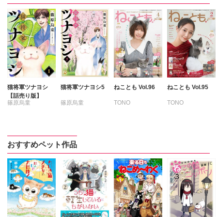
猫将軍ツナヨシ
猫将軍ツナヨシ5
ねことも Vol.96
ねことも Vol.95
【話売り版】
篠原烏童
篠原烏童
TONO
TONO
いわみちさくら
いわみちさくら
うぐいすみつる
うぐいすみつる
おおさと理央
おおさと理央
おすすめペット作品
たぁぽん
さわらやく
ただまさひろ
たぁぽん
なかやまさち
ただまさひろ
なつき千穂
なかやまさち
はなやぎぶんぶ
なつき千穂
ん
はなやぎぶんぶ
へうがけん
ん