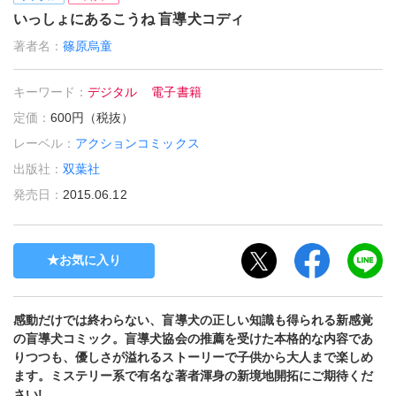
いっしょにあるこうね 盲導犬コディ
著者名：
篠原烏童
キーワード：
デジタル
電子書籍
定価：
600円（税抜）
レーベル：
アクションコミックス
出版社：
双葉社
発売日：
2015.06.12
お気に入り
感動だけでは終わらない、盲導犬の正しい知識も得られる新感覚
の盲導犬コミック。盲導犬協会の推薦を受けた本格的な内容であ
りつつも、優しさが溢れるストーリーで子供から大人まで楽しめ
ます。ミステリー系で有名な著者渾身の新境地開拓にご期待くだ
さい!