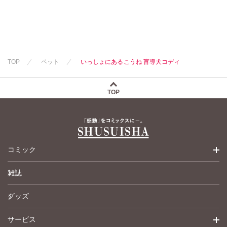
木月けいこ
美月李予
浪花愛
福島正則
木月けいこ
浪花愛
TOP
ペット
いっしょにあるこうね 盲導犬コディ
TOP
コミック
雑誌
少女コミック
グッズ
女性コミック
サービス
ペットコミック