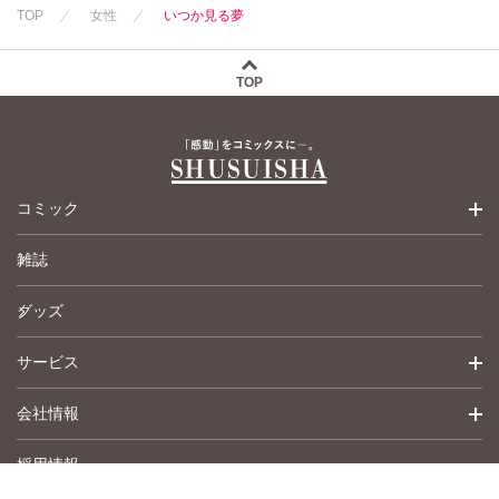
TOP
女性
いつか見る夢
TOP
コミック
雑誌
少女コミック
グッズ
女性コミック
サービス
ペットコミック
会社情報
青年コミック
詳細検索
採用情報
英語版コミック
履歴
トップメッセージ