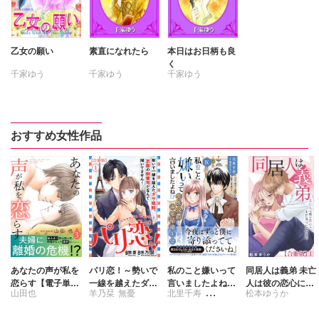
乙女の願い
素直になれたら
本日はお日柄も良
く
千家ゆう
千家ゆう
千家ゆう
おすすめ女性作品
あなたの声が私を
パリ恋！～勢いで
私のこと嫌いって
同居人は義弟 未亡
恋らす【電子単行
一線を越えたダサ
言いましたよね!?
人は彼の恋心にま
山田也
羊乃栞
無憂
北里千寿
松本ゆうか
本版】3
眼鏡、京都の御曹
変態公爵による困
だ気づいていない
司だなんて聞いて
った溺愛結婚生活
【合冊版】
刺身ナカミ