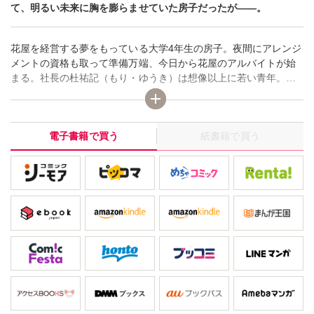
て、明るい未来に胸を膨らませていた房子だったが――。
花屋を経営する夢をもっている大学4年生の房子。夜間にアレンジ
メントの資格も取って準備万端、今日から花屋のアルバイトが始
まる。社長の杜祐記（もり・ゆうき）は想像以上に若い青年。穏
やかな話しかたしか知らなかったから、自分よりずっと年上だと
思い込んでいたのだ。「君のこと、ふーちゃんって呼ぶよ」と、
気さくに接してくれる彼に、ちょっとビックリ。アルバイト初日
電子書籍で買う
紙書籍で買う
に披露宴の会場を飾り付けてほしいというステキな依頼も受け
て、明るい未来に胸を膨らませていた房子だったが――。