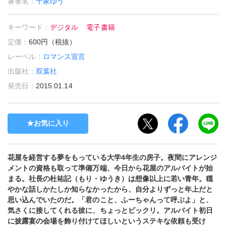
著者名：
千家ゆう
キーワード：
デジタル
電子書籍
定価：
600円（税抜）
レーベル：
ロマンス宣言
出版社：
双葉社
発売日：
2015.01.14
お気に入り
花屋を経営する夢をもっている大学4年生の房子。夜間にアレンジ
メントの資格も取って準備万端、今日から花屋のアルバイトが始
まる。社長の杜祐記（もり・ゆうき）は想像以上に若い青年。穏
やかな話しかたしか知らなかったから、自分よりずっと年上だと
思い込んでいたのだ。「君のこと、ふーちゃんって呼ぶよ」と、
気さくに接してくれる彼に、ちょっとビックリ。アルバイト初日
に披露宴の会場を飾り付けてほしいというステキな依頼も受け