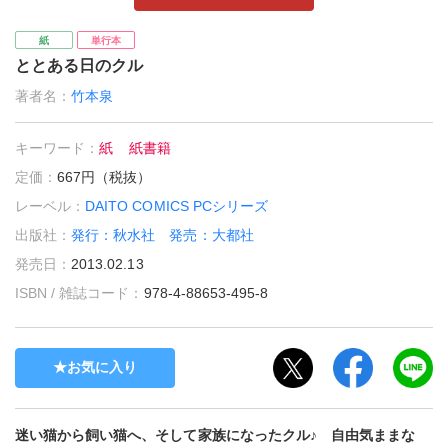
紙
単行本
ととある日のクル
著者名：
竹本泉
キーワード：
紙
紙書籍
定価：
667円（税抜）
レーベル：
DAITO COMICS PCシリーズ
出版社：
発行：秋水社 発売：大都社
発売日：
2013.02.13
ISBN / 雑誌コード：
978-4-88653-495-8
お気に入り
迷い猫から飼い猫へ、そして家族になったクル♪ 自由気ままな