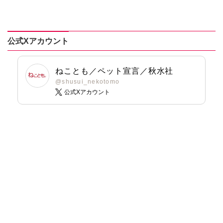
特典付き】
九条友淀
熊沢楓
永井くろ
桑田乃梨子
九条友淀
熊沢楓
佐々木史
桑田乃梨子
鯖虎クロ
佐々木史
公式Xアカウント
篠原烏童
篠原烏童
若尾はるか
若尾はるか
ねことも／ペット宣言／秋水社
勝川ユミ
勝川ユミ
@shusui_nekotomo
新子友子
新子友子
公式Xアカウント
水田ムゲン
杉作
水田ムゲン
杉作
曽根麻矢
竹本泉
曽根麻矢
渡辺ゆづる
大原ななこ
猫原ねんず
竹本泉
猫葉りて
渡辺ゆづる
美月李予
猫原ねんず
福島正則
猫葉りて
木月けいこ
美月李予
浪花愛
福島正則
木月けいこ
浪花愛