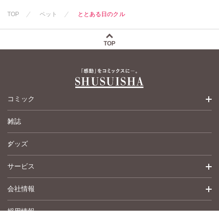
TOP
ペット
ととある日のクル
TOP
コミック
雑誌
少女コミック
グッズ
女性コミック
サービス
ペットコミック
会社情報
青年コミック
詳細検索
採用情報
英語版コミック
履歴
トップメッセージ