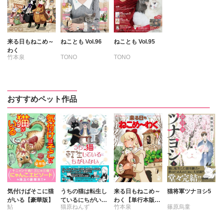
来る日もねこめ～
ねことも Vol.96
ねことも Vol.95
わく
竹本泉
TONO
TONO
いわみちさくら
いわみちさくら
うぐいすみつる
うぐいすみつる
おおさと理央
おおさと理央
おすすめペット作品
たぁぽん
さわらやく
ただまさひろ
たぁぽん
なかやまさち
ただまさひろ
なつき千穂
なかやまさち
はなやぎぶんぶ
なつき千穂
ん
はなやぎぶんぶ
へうがけん
ん
まつうらゆうこ
へうがけん
めで鯛
まつうらゆうこ
気付けばそこに猫
うちの猫は転生し
来る日もねこめ～
猫将軍ツナヨシ5
ラクトいちご
鮎
めで鯛
がいる【豪華版】
ているにちがいな
わく【単行本版】
鮎
猫原ねんず
竹本泉
篠原烏童
い2
1【電子書店限定
永井くろ
ラクトいちご
鮎