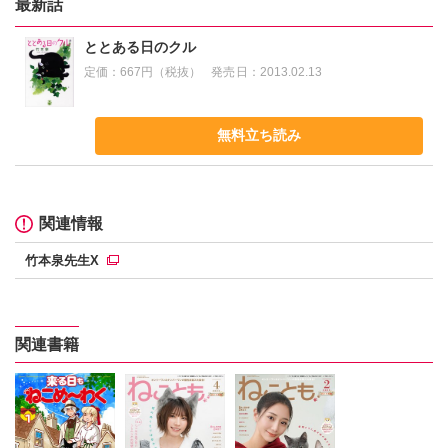
最新話
ととある日のクル
定価：
667円（税抜）
発売日：
2013.02.13
無料立ち読み
関連情報
竹本泉先生X
関連書籍