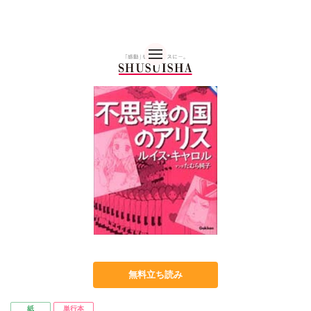
秋水社 公式コーポレー
無料立ち読み
紙
単行本