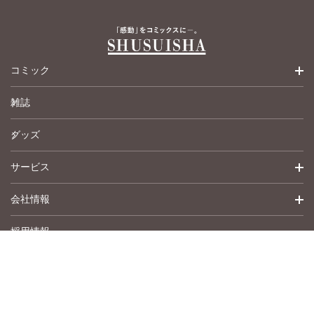
コミック
雑誌
少女コミック
グッズ
女性コミック
サービス
ペットコミック
会社情報
青年コミック
詳細検索
採用情報
英語版コミック
履歴
トップメッセージ
その他
アムコミ
会社概要
サポート
事業紹介
書店用注文書