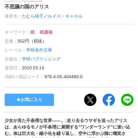
不思議の国のアリス
著者名：
たむら純子
／
ルイス・キャロル
キーワード：
紙
紙書籍
定価：
552円（税抜）
レーベル：
学研名作文庫
出版社：
学研パブリッシング
発売日：
2010.03.16
ISBN / 雑誌コード：
978-4-05-404489-0
お気に入り
少女が見た不条理な世界――。:走り去るウサギを追ったアリス
は、あらゆるモノが不条理に展開する”ワンダーランド”に迷い込
む。体は巨大化・縮小化を繰り返し、空中に浮かぶ猫に嘲笑さ