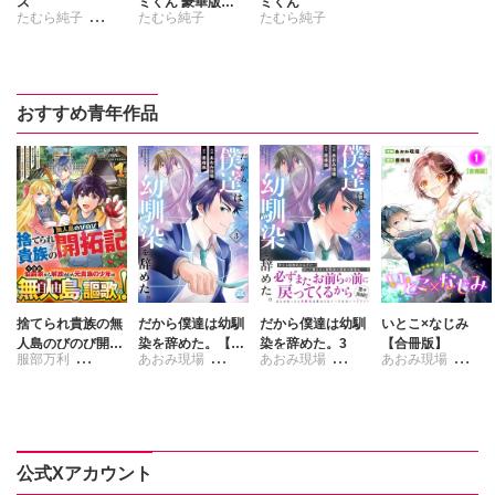
ス
ミくん 豪華版
ミくん
たむら純子
たむら純子
たむら純子
【豪華版限定特典
付き】
ルイス・キャロ
ル
おすすめ青年作品
捨てられ貴族の無
だから僕達は幼馴
だから僕達は幼馴
いとこ×なじみ
人島のびのび開拓
染を辞めた。【単
染を辞めた。3
【合冊版】
服部万利
あおみ現場
あおみ現場
あおみ現場
記～ようやく自由
行本版】3
を手に入れたの
ポリ外丸
書峰颯
書峰颯
書峰颯
で、もふもふたち
と気まぐれスロー
ライフを満喫しま
す～ 1
公式Xアカウント