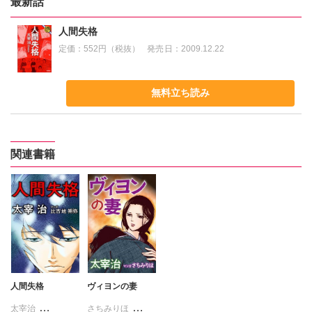
最新話
人間失格
定価：
552円（税抜）
発売日：
2009.12.22
無料立ち読み
関連書籍
人間失格
ヴィヨンの妻
太宰治
さちみりほ