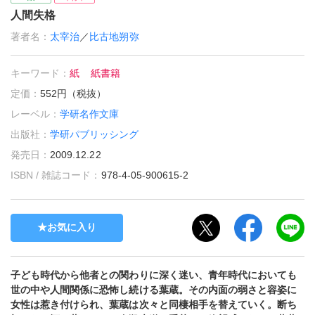
人間失格
著者名：
太宰治
／
比古地朔弥
キーワード：
紙
紙書籍
定価：
552円（税抜）
レーベル：
学研名作文庫
出版社：
学研パブリッシング
発売日：
2009.12.22
ISBN / 雑誌コード：
978-4-05-900615-2
お気に入り
子ども時代から他者との関わりに深く迷い、青年時代においても
世の中や人間関係に恐怖し続ける葉蔵。その内面の弱さと容姿に
女性は惹き付けられ、葉蔵は次々と同棲相手を替えていく。断ち