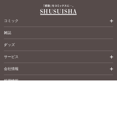
コミック
雑誌
少女コミック
グッズ
女性コミック
サービス
ペットコミック
会社情報
青年コミック
詳細検索
採用情報
英語版コミック
履歴
トップメッセージ
その他
アムコミ
会社概要
サポート
事業紹介
書店用注文書
沿革
作品募集
お問い合わせ