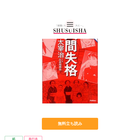
秋水社 公式コーポレー
無料立ち読み
紙
単行本