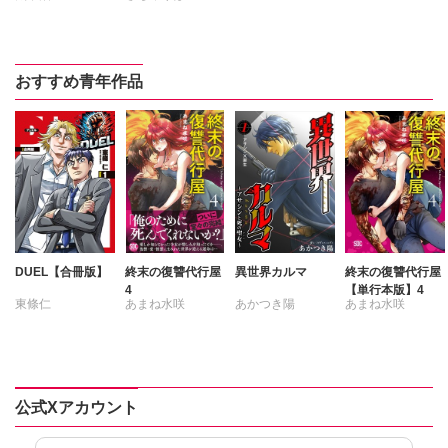
比古地朔弥
太宰治
おすすめ青年作品
DUEL【合冊版】
終末の復讐代行屋
異世界カルマ
終末の復讐代行屋
4
【単行本版】4
東條仁
あまね水咲
あかつき陽
あまね水咲
公式Xアカウント