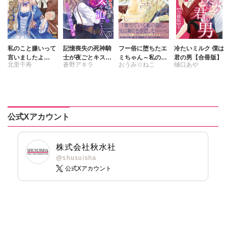
私のこと嫌いって
記憶喪失の死神騎
フー俗に堕ちたエ
冷たいミルク 僕は
言いましたよ
士が夜ごとキスを
ミちゃん～私のキ
君の男【合冊版】
北里千寿
蒼野アキラ
おうみ☆ねこ
樋口あや
ね！？変態公爵に
迫ってくる～ただ
ャバ嬢体験記～
よる困った溺愛結
し彼は敵国の英雄
【電子単行本版】
刺身ナカミ
浅岸久
婚生活【単行本
～
6
版】【電子限定特
典付き】9
公式Xアカウント
株式会社秋水社
@shusuisha
公式Xアカウント