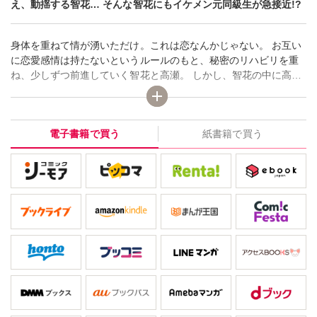
え、動揺する智花… そんな智花にもイケメン元同級生が急接近!?
身体を重ねて情が湧いただけ。これは恋なんかじゃない。 お互い
に恋愛感情は持たないというルールのもと、秘密のリハビリを重
ね、少しずつ前進していく智花と高瀬。 しかし、智花の中に高瀬
への思いが芽生え、抑えきれないほどに大きくなっていく。 高瀬
の元カノの存在に心をかき乱された智花は気持ちを切り替えるた
め参加した合コンで思わぬ出会いが…!?
電子書籍で買う
紙書籍で買う