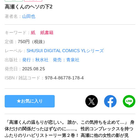
高瀬くんのヘソの下2
著者名：
山田也
キーワード：
紙
紙書籍
定価：
750円（税抜）
レーベル：
SHUSUI DIGITAL COMICS YLシリーズ
出版社：
発行：秋水社 発売：青泉社
発売日：
2025.08.25
ISBN / 雑誌コード：
978-4-86778-178-4
お気に入り
「高瀬くんの温もりが恋しい。 誰か、この気持ちを止めて…」 身
体だけの関係だったはずなのに……。 性的コンプレックスを持つ
ふたりのリハビリストーリー第２巻！ 高瀬に他の女性の影が見