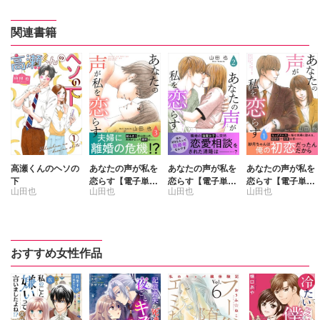
関連書籍
高瀬くんのヘソの
あなたの声が私を
あなたの声が私を
あなたの声が私を
下
恋らす【電子単行
恋らす【電子単行
恋らす【電子単行
山田也
山田也
山田也
山田也
本版】3
本版】2
本版】1
おすすめ女性作品