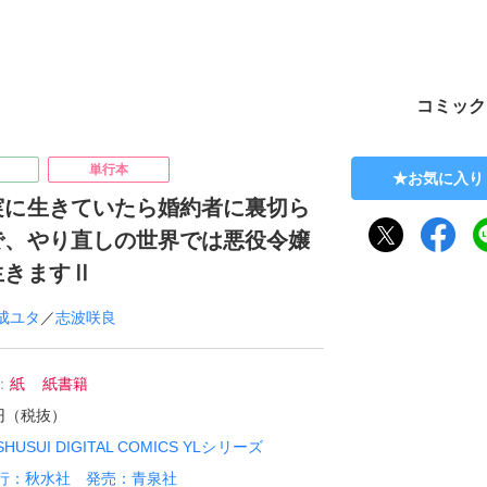
ト
コミック
単行本
お気に入り
実に生きていたら婚約者に裏切ら
で、やり直しの世界では悪役令嬢
生きますⅡ
成ユタ
／
志波咲良
：
紙
紙書籍
0円（税抜）
SHUSUI DIGITAL COMICS YLシリーズ
行：秋水社 発売：青泉社