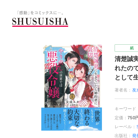
秋水社 公式コーポレートサイ
紙
清楚誠
れたの
として
著者名：
友
キーワード
定価：
75
レーベル：
出版社：
発