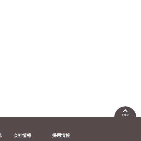
たかが女官の私が好きな
殺人鬼×転生～殺人鬼の
私のこ
の!? 2 婚約破棄された
転生先はシンママでした
したよ
真田ハイジ
藤春都
鳴沢きお
北里千
姫様を差し置いて、結婚
～【単行本版】7
よる困
なんてできません！
【単行
特典付き
TOP
誌
会社情報
採用情報