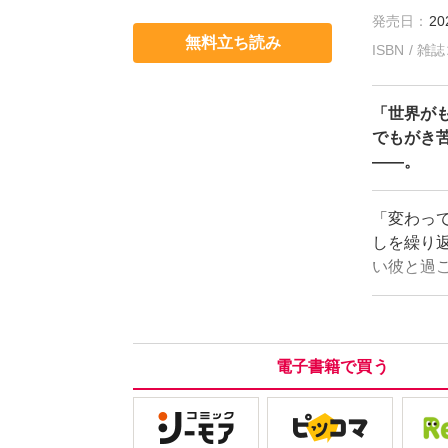
発売日：
20
無料立ち読み
ISBN / 
「世界が
でもがき
――。
「変わっ
しを繰り
い彼と過
出しによ
い縁談と
の人生で
校生活へ
電子書籍で買う
トからの突