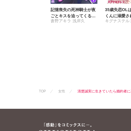
記憶喪失の死神騎士が夜
35歳失恋OL
ごとキスを迫ってくる～
くんに溺愛さ
蒼野アキラ
浅岸久
キグナステル
ただし彼は敵国の英雄～
ます【合冊版
【合冊版】
TOP
女性
清楚誠実に生きていたら婚約者に