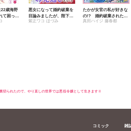
は22歳海野
悪女になって婚約破棄を
たかが女官の私が好きな
れて困って
目論みましたが、陛下に
の!? 婚約破棄された姫
コ
紫正ワコ
ほづみ
真田ハイジ
藤春都
】
はお見通しだったようで
様を差し置いて、結婚な
す
んてできません！【単行
本版】2【電子限定特典
付き】
裏切られたので、やり直しの世界では悪役令嬢として生きますⅡ
コミック
雑