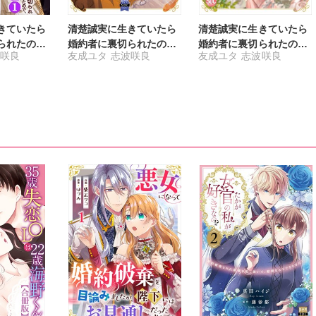
きていたら
清楚誠実に生きていたら
清楚誠実に生きていたら
られたの
婚約者に裏切られたの
婚約者に裏切られたの
咲良
友成ユタ
志波咲良
友成ユタ
志波咲良
の世界では
で、やり直しの世界では
で、やり直しの世界では
て生きます
悪役令嬢として生きます
悪役令嬢として生きます
【単行本版】V【電子限
【単行本版】IV【電子限
定特典付き】
定特典付き】