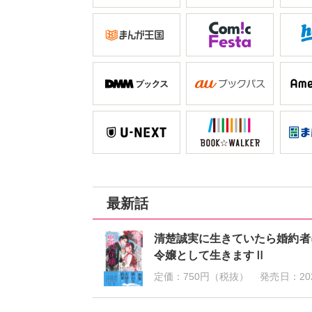
最新話
清楚誠実に生きていたら婚約者
令嬢として生きますⅡ
定価：
750円（税抜）
発売日：
20