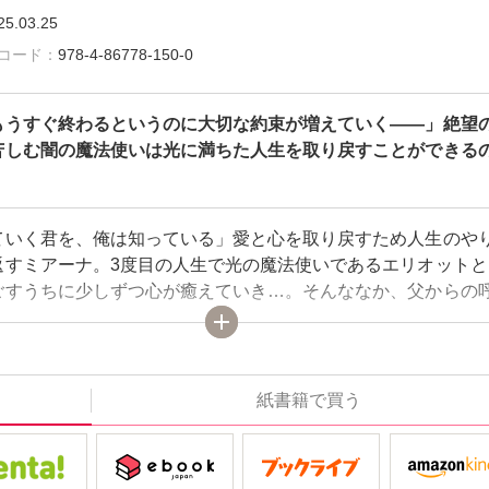
25.03.25
雑誌コード：
978-4-86778-150-0
もうすぐ終わるというのに大切な約束が増えていく――」絶望
苦しむ闇の魔法使いは光に満ちた人生を取り戻すことができる
ていく君を、俺は知っている」愛と心を取り戻すため人生のや
返すミアーナ。3度目の人生で光の魔法使いであるエリオットと
ごすうちに少しずつ心が癒えていき…。そんななか、父からの
り急遽帰省をすることになったミアーナが命じられたのは、望
退学。”どうせまたやり直すのだから…”と諦めを感じながらも
出会った友人やエリオットのことが頭をよぎって…。そして再
と戻ったミアーナだが「デートの申し込みをさせてくれ」エリ
紙書籍で買う
然の誘いに動揺するが…!?