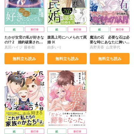
紙
単行本
紙
単行本
紙
単行本
たかが女官の私が好きな
腹黒上司にハメられて罠
魔法の石 必要な石は必
の!? 2 婚約破棄された
婚 Ⅸ
要な時にあなたに舞い降
姫様を差し置いて、結婚
りる
真田ハイジ
藤春都
由多いり
高野美香
山里華代
なんてできません！
無料立ち読み
無料立ち読み
無料立ち読み
紙
単行本
紙
単行本