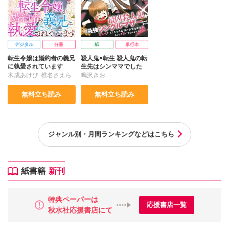
デジタル
分冊
紙
単行本
転生令嬢は婚約者の義兄
殺人鬼×転生 殺人鬼の転
に執愛されています
生先はシンママでした
木成あけび
椎名さえら
鳴沢きお
無料立ち読み
無料立ち読み
ジャンル別・⽉間ランキングなどはこちら
紙書籍
新刊
特典ペーパーは
応援書店一覧
秋水社応援書店にて