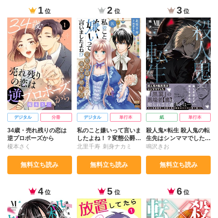
1
2
3
位
位
位
デジタル
分冊
デジタル
単行本
紙
単行本
34歳・売れ残りの恋は
私のこと嫌いって言いま
殺人鬼×転生 殺人鬼の転
逆プロポーズから
したよね！？変態公爵に
生先はシンママでした
よる困った溺愛結婚生活
Ⅶ
榎本さく
北里千寿
刺身ナカミ
鳴沢きお
【単行本版】【電子限定
特典付き】9
無料立ち読み
無料立ち読み
無料立ち読み
4
5
6
位
位
位