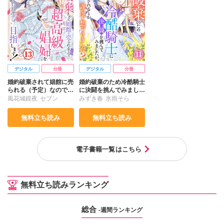
デジタル
分冊
デジタル
分冊
婚約破棄されて娼館に売
婚約破棄のため冷酷騎士
られる（予定）なので、
に決闘を挑んでみました
超高級娼婦を目指しま
が、溺愛されるとか誰か
風花城鏡夜
セブン
みずき春
氷雨そら
す！13
予想できました？13
無料立ち読み
無料立ち読み
電子書籍一覧はこちら
無料立ち読みランキング
総合
-週間ランキング