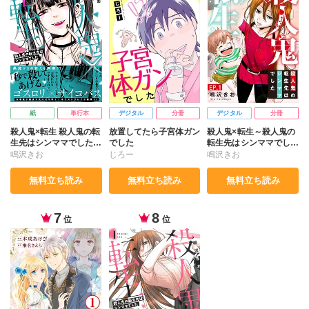
紙
単行本
デジタル
分冊
デジタル
分冊
殺人鬼×転生 殺人鬼の転
放置してたら子宮体ガン
殺人鬼×転生～殺人鬼の
生先はシンママでした
でした
転生先はシンママでした
Ⅵ
～
鳴沢きお
じろー
鳴沢きお
無料立ち読み
無料立ち読み
無料立ち読み
7
8
位
位