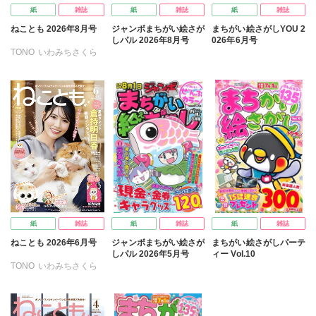
紙
雑誌
紙
雑誌
紙
雑誌
ねことも 2026年8月号
ジャンボまちがい絵さが
まちがい絵さがしYOU 2
しパル 2026年8月号
026年6月号
TONO
いわみちさくら
うぐいすみつる
おおさと理央
きょめを
たぁぽん
ただまさひろ
なかやまさち
なつき千穂
はなやぎぶんぶん
へうがけん
まつうらゆうこ
めで鯛
ラクトいちご
鮎
永井くろ
九条友淀
紙
雑誌
紙
雑誌
紙
雑誌
熊沢楓
桑田乃梨子
ねことも 2026年6月号
ジャンボまちがい絵さが
まちがい絵さがしパーテ
佐々木史
若尾はるか
しパル 2026年5月号
ィー Vol.10
勝川ユミ
新子友子
TONO
いわみちさくら
水田ムゲン
曽根麻矢
うぐいすみつる
竹本泉
渡辺ゆづる
おおさと理央
きょめを
猫原ねんず
猫葉りて
たぁぽん
ただまさひろ