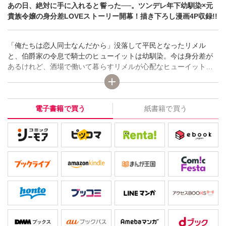
あの日、絶対に手に入れると誓った──。ツンデレ年下幼馴染×元
貴族令嬢の身分差LOVEストーリー開幕！描き下ろし漫画4P収録!!
「俺たちは恋人同士なんだから」没落して平民となったリメル
と、伯爵家の令息で騎士のヒューイットは幼馴染。今は身分差が
あるけれど、酒場で働いて暮らすリメルが心配なヒューイット
は、嫌味を言いながらも時折顔を出しては様子を見に来てくれて
いた。年上のリメルにとって、彼は姉離れできない弟のように感
じていたのだけれど…。そんなある日、酒場でリメルが没落する
電子書籍で買う
紙書籍で買う
原因となった詐欺師と遭遇！犯人を捕まえるため、ヒューイット
と恋人のフリをして潜入捜査することに──!?年下幼馴染と偽装カ
ップル大作戦!!恋も任務もドキドキ必至の第1巻