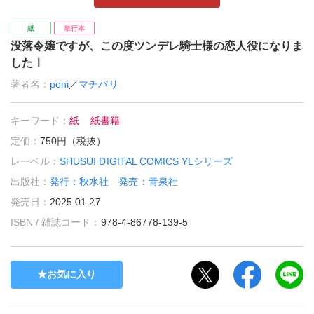
紙
単行本
没落令嬢ですが、この度ツンデレ騎士様の恋人役になりま
したⅠ
著者名：
poni
／
マチバリ
キーワード：
紙
紙書籍
定価：
750円（税抜）
レーベル：
SHUSUI DIGITAL COMICS YLシリーズ
出版社：
発行：秋水社 発売：青泉社
発売日：
2025.01.27
ISBN / 雑誌コード：
978-4-86778-139-5
お気に入り