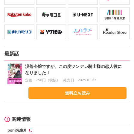
最新話
没落令嬢ですが、この度ツンデレ騎士様の恋人役に
なりましたⅠ
定価：
750円（税抜）
発売日：
2025.01.27
無料立ち読み
関連情報
poni先生X