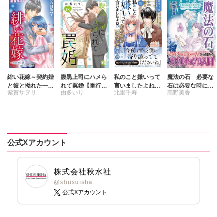
緋い花嫁～契約婚
腹黒上司にハメら
私のこと嫌いって
魔法の石 必要な
と彼と拗れた一族
れて罠婚【単行本
言いましたよね!?
石は必要な時にあ
紫賀サヲリ
由多いり
北里千寿
高野美香
～【合冊版】
版】【電子書店限
変態公爵による困
なたに舞い降りる
定特典付き】9
った溺愛結婚生活
刺身ナカミ
山里華代
Ⅸ
公式Xアカウント
株式会社秋水社
@shusuisha
公式Xアカウント