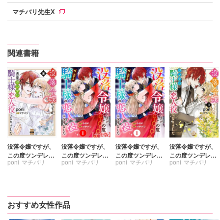
マチバリ先生X
関連書籍
没落令嬢ですが、
没落令嬢ですが、
没落令嬢ですが、
没落令嬢ですが、
この度ツンデレ騎
この度ツンデレ騎
この度ツンデレ騎
この度ツンデレ騎
poni
マチバリ
poni
マチバリ
poni
マチバリ
poni
マチバリ
士様の恋人役にな
士様の恋人役にな
士様の恋人役にな
士様の恋人役にな
りました【単行本
りました【合冊
りました
りました【単行本
版】III【電子書店
版】
版】II【電子書店
限定特典付き】
限定特典付き】
おすすめ女性作品