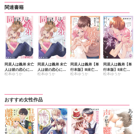
関連書籍
同居人は義弟 未亡
同居人は義弟 未亡
同居人は義弟【単
同居人は義弟【単
人は彼の恋心にま
人は彼の恋心にま
行本版】III未亡人
行本版】II未亡人
松本ゆうか
松本ゆうか
松本ゆうか
松本ゆうか
だ気づいていない
だ気づいていない
は彼の恋心にまだ
は彼の恋心にまだ
【合冊版】
気づいていない
気づいていない
【電子限定特典付
き】
おすすめ女性作品