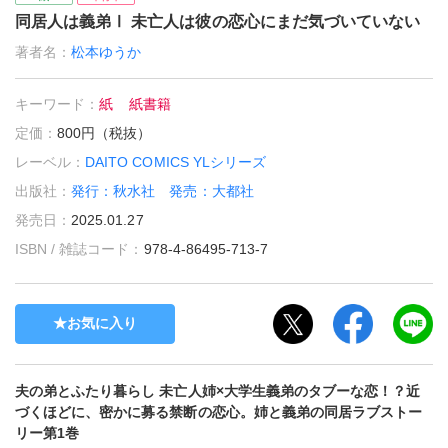
同居人は義弟Ⅰ 未亡人は彼の恋心にまだ気づいていない
著者名：
松本ゆうか
キーワード：
紙
紙書籍
定価：
800円（税抜）
レーベル：
DAITO COMICS YLシリーズ
出版社：
発行：秋水社 発売：大都社
発売日：
2025.01.27
ISBN / 雑誌コード：
978-4-86495-713-7
お気に入り
夫の弟とふたり暮らし 未亡人姉×大学生義弟のタブーな恋！？近
づくほどに、密かに募る禁断の恋心。姉と義弟の同居ラブストー
リー第1巻