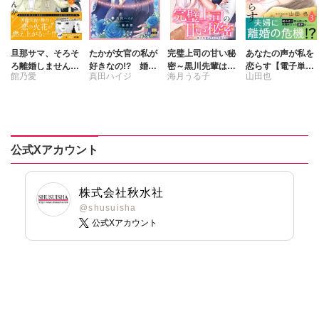
旦那サマ、そろそ
たかが女官の私が
完璧上司の甘い秘
あなたの声が私を
ろ離婚しません
好きなの!? 婚約
密～黒川先輩はオ
恋らす【電子単行
館乃愛
真田ハイジ
海月うる子
山田也
か？Ⅶ
破棄された姫様を
カン力高め～【合
本版】3
差し置いて、結婚
冊版】
月宮アリス
藤春都
なんてできませ
ん！【単行本版】
2【電子限定特典
付き】
公式Xアカウント
株式会社秋水社
@shusuisha
公式Xアカウント