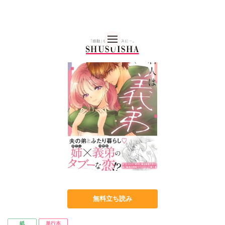
秋水社 公式コーポレー
無料立ち読み
紙
単行本