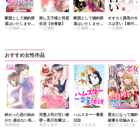
断固として婚約辞
推し王子様と同居
断固として婚約辞
オオカミ課長のキ
退はいたしません
生活【合冊版】
退はいたしません
スは甘い【単行本
一之瀬絢
一之瀬絢
一之瀬絢
一之瀬絢
～私がヒロインで
【単行本版】1～
版】～冷徹上司の
す～
私がヒロインです
裏の顔～【電子限
春時雨よわ
春時雨よわ
～【電子書店特典
定特典付き】6
付き】
おすすめ女性作品
終わった恋の始め
完璧上司の甘い秘
ハムスター一番星
悪女になって婚約
かた 産めない私が
密～黒川先輩はオ
伝説
破棄を目論みまし
維眞蜜水
海月うる子
みすとかすみ
紫正ワコ
ほづみ
堕ちる恋 【合冊
カン力高め～【合
たが、陛下にはお
版】
冊版】
見通しだったよう
です