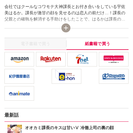
会社ではクールなコワモテ大神課長とお付き合いをしている宇佐
美はるか。課長が激甘の顔を見せるのは恋人の前だけ…！課長の
父親との確執を解消する手助けをしたことで、はるかは課長の父
公認の仲に。「ご両親にごあいさつをしたい」 課長から、はるか
の実家に一緒に行きたいと告げられて──。結婚を前提にふたりの
関係がさらに深まっていくなか…、「なにをやっとるんだ！」 と
電子書籍で買う
紙書籍で買う
はるか父の電話。幼なじみの航太によってまさかの事態に追い込
まれ…!?
最新話
オオカミ課長のキスは甘いⅤ 冷徹上司の裏の顔