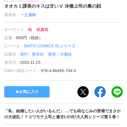
オオカミ課長のキスは甘いⅤ 冷徹上司の裏の顔
著者名：
一之瀬絢
キーワード：
紙
紙書籍
定価：
800円（税抜）
レーベル：
DAITO COMICS YLシリーズ
出版社：
発行：秋水社 発売：大都社
発売日：
2024.11.25
ISBN / 雑誌コード：
978-4-86495-704-5
お気に入り
「私、結婚したい人がいるんだ」 …でも幼なじみの登場でまさか
の大波乱！？コワモテ上司と激甘LOVE!大人気シリーズ第５巻！