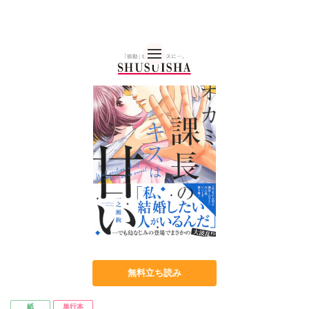
秋水社 公式コーポレー
無料立ち読み
紙
単行本