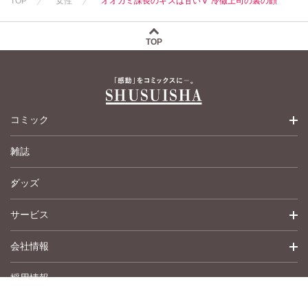
TOP
女性
オオカミ課長のキスは甘いⅤ 冷徹上司の裏の顔
TOP
コミック
雑誌
少女コミック
グッズ
女性コミック
サービス
ペットコミック
会社情報
青年コミック
詳細検索
採用情報
英語版コミック
履歴
トップメッセージ