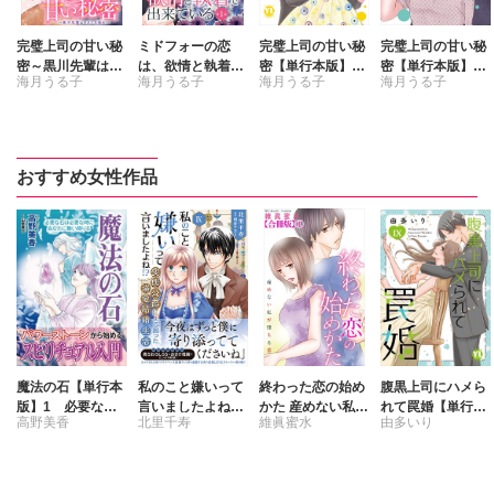
完璧上司の甘い秘
ミドフォーの恋
完璧上司の甘い秘
完璧上司の甘い秘
密～黒川先輩はオ
は、欲情と執着で
密【単行本版】～
密【単行本版】～
海月うる子
海月うる子
海月うる子
海月うる子
カン力高め～【合
出来ている
黒川先輩はオカン
黒川先輩はオカン
冊版】
力高め～【電子書
力高め～【電子書
店限定特典付き】
店限定特典付き】
3
2
おすすめ女性作品
魔法の石【単行本
私のこと嫌いって
終わった恋の始め
腹黒上司にハメら
版】1 必要な石
言いましたよね!?
かた 産めない私が
れて罠婚【単行本
高野美香
北里千寿
維眞蜜水
由多いり
は必要な時にあな
変態公爵による困
堕ちる恋 【合冊
版】【電子書店限
たに舞い降りる
った溺愛結婚生活
版】
定特典付き】9
山里華代
刺身ナカミ
Ⅸ