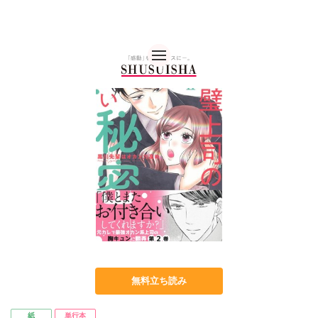
秋水社 公式コーポレー
無料立ち読み
紙
単行本