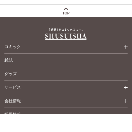
TOP
コミック
雑誌
少女コミック
グッズ
女性コミック
サービス
ペットコミック
会社情報
青年コミック
詳細検索
採用情報
英語版コミック
履歴
トップメッセージ
その他
アムコミ
会社概要