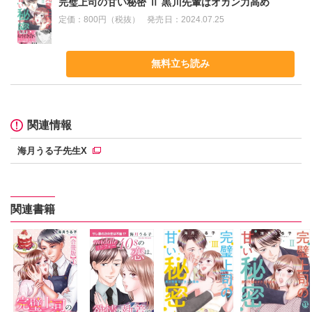
完璧上司の甘い秘密 Ⅱ 黒川先輩はオカン力高め
定価：
800円（税抜）
発売日：
2024.07.25
無料立ち読み
関連情報
海月うる子先生X
関連書籍