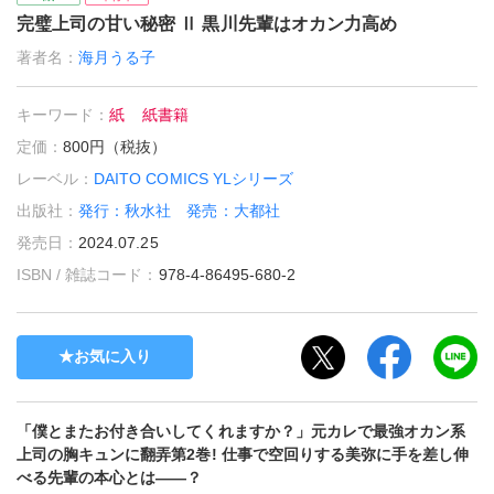
完璧上司の甘い秘密 Ⅱ 黒川先輩はオカン力高め
著者名：
海月うる子
キーワード：
紙
紙書籍
定価：
800円（税抜）
レーベル：
DAITO COMICS YLシリーズ
出版社：
発行：秋水社 発売：大都社
発売日：
2024.07.25
ISBN / 雑誌コード：
978-4-86495-680-2
お気に入り
「僕とまたお付き合いしてくれますか？」元カレで最強オカン系
上司の胸キュンに翻弄第2巻! 仕事で空回りする美弥に手を差し伸
べる先輩の本心とは――？