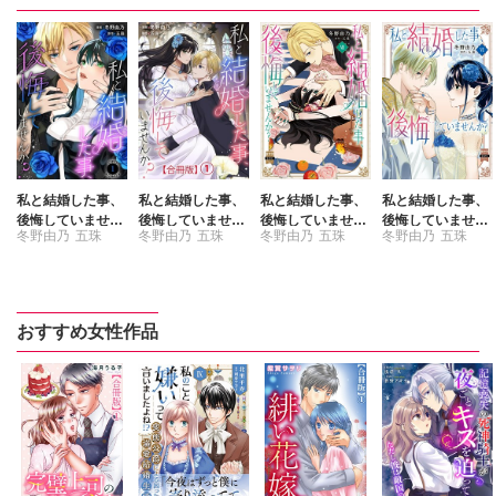
私と結婚した事、
私と結婚した事、
私と結婚した事、
私と結婚した事、
後悔していません
後悔していません
後悔していません
後悔していません
冬野由乃
五珠
冬野由乃
五珠
冬野由乃
五珠
冬野由乃
五珠
か？
か？【合冊版】
か？【単行本版】
か？【単行本版】
7【電子限定特典
6【電子限定特典
付き】
付き】
おすすめ女性作品