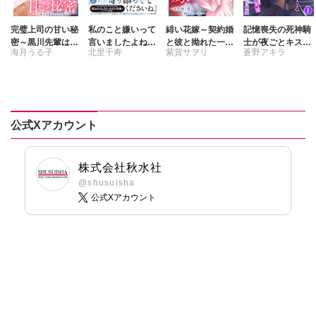
完璧上司の甘い秘
私のこと嫌いって
緋い花嫁～契約婚
記憶喪失の死神騎
密～黒川先輩はオ
言いましたよね!?
と彼と拗れた一族
士が夜ごとキスを
海月うる子
北里千寿
紫賀サヲリ
蒼野アキラ
カン力高め～【合
変態公爵による困
～【合冊版】
迫ってくる～ただ
冊版】
った溺愛結婚生活
し彼は敵国の英雄
刺身ナカミ
浅岸久
Ⅸ
～【合冊版】
公式Xアカウント
株式会社秋水社
@shusuisha
公式Xアカウント