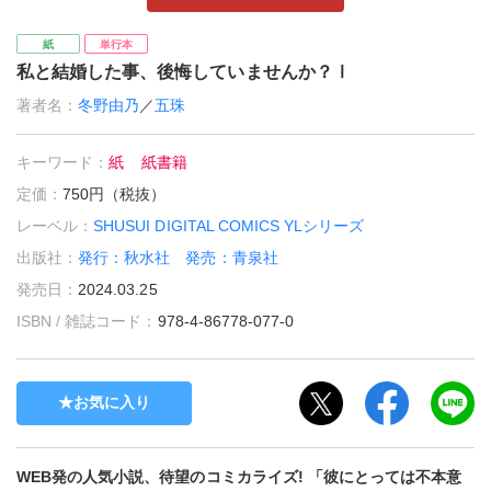
紙
単行本
私と結婚した事、後悔していませんか？Ⅰ
著者名：
冬野由乃
／
五珠
キーワード：
紙
紙書籍
定価：
750円（税抜）
レーベル：
SHUSUI DIGITAL COMICS YLシリーズ
出版社：
発行：秋水社 発売：青泉社
発売日：
2024.03.25
ISBN / 雑誌コード：
978-4-86778-077-0
お気に入り
WEB発の人気小説、待望のコミカライズ! 「彼にとっては不本意