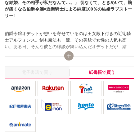
な結婚、その相手が私だなんて…。」 切なくて、ときめいて、胸
が痛くなる伯爵令嬢×近衛騎士による純度100％の結婚ラブストー
リー!
伯爵令嬢オデットが想いを寄せているのは王女殿下付きの近衛騎
士アルフォンス。剣も魔法も一流、その美貌で女性の人気も高
い。ある日、そんな彼との縁談が舞い込んだオデットだが、結婚
は彼の意思ではなく王命によるものだと知る。アルフォンスが本
当に愛しているのは王女陛下、身分違いの禁断の恋を隠すための
結婚──、でも「彼の側にいられるならそれでも構わない──…」
電子書籍で買う
紙書籍で買う
そう思って結婚を受け入れたオデットだけど…!? ピュアな恋心が
すれ違う、切ない結婚ストーリー開幕!