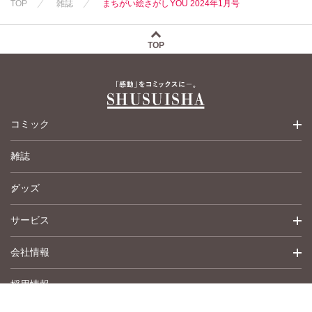
TOP
雑誌
まちがい絵さがしYOU 2024年1月号
渡辺ゆづる
渡辺ゆづる
猫原ねんず
猫原ねんず
猫葉りて
猫葉りて
TOP
美月李予
美月李予
福島正則
福島正則
木月けいこ
木月けいこ
浪花愛
谷夜風
浪花愛
佐々木慶子
コミック
ねむまろみ
高城れに
雑誌
少女コミック
グッズ
女性コミック
サービス
ペットコミック
会社情報
青年コミック
詳細検索
採用情報
英語版コミック
履歴
トップメッセージ