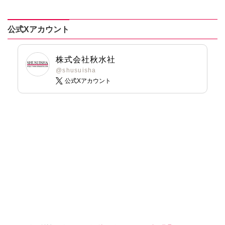
うぐいすみつる
うぐいすみつる
おおさと理央
おおさと理央
きょめを
きょめを
公式Xアカウント
たぁぽん
たぁぽん
ただまさひろ
ただまさひろ
なかやまさち
なかやまさち
株式会社秋水社
なつき千穂
なつき千穂
@shusuisha
公式Xアカウント
へうがけん
へうがけん
まつうらゆうこ
まつうらゆうこ
めで鯛
めで鯛
ラクトいちご
鮎
ラクトいちご
鮎
永井くろ
永井くろ
九条友淀
熊沢楓
九条友淀
熊沢楓
桑田乃梨子
桑田乃梨子
佐々木史
佐々木史
若尾はるか
若尾はるか
勝川ユミ
勝川ユミ
新子友子
新子友子
水田ムゲン
杉作
水田ムゲン
杉作
曽根麻矢
竹本泉
曽根麻矢
竹本泉