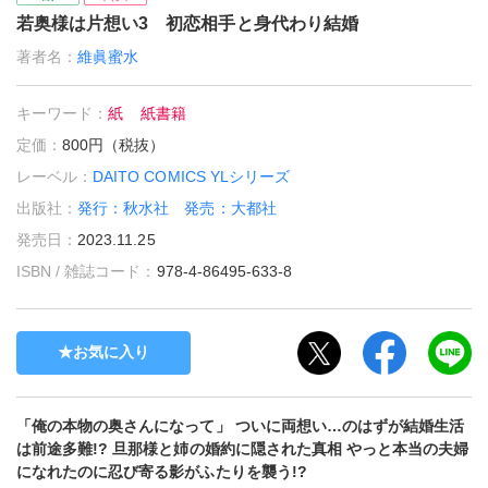
若奥様は片想い3 初恋相手と身代わり結婚
著者名：
維眞蜜水
キーワード：
紙
紙書籍
定価：
800円（税抜）
レーベル：
DAITO COMICS YLシリーズ
出版社：
発行：秋水社 発売：大都社
発売日：
2023.11.25
ISBN / 雑誌コード：
978-4-86495-633-8
お気に入り
「俺の本物の奥さんになって」 ついに両想い…のはずが結婚生活
は前途多難!? 旦那様と姉の婚約に隠された真相 やっと本当の夫婦
になれたのに忍び寄る影がふたりを襲う!?