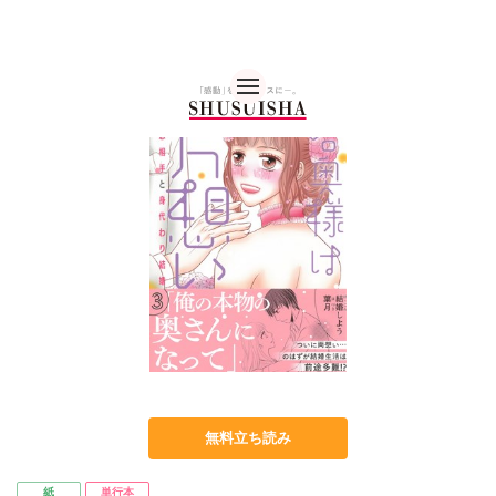
秋水社 公式コーポレー
無料立ち読み
紙
単行本