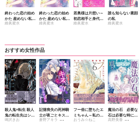
終わった恋の始め
終わった恋の始め
若奥様は片想い～
誰も知らない素顔
かた 産めない私が
かた 産めない私が
初恋相手と身代わ
の私
維眞蜜水
維眞蜜水
維眞蜜水
維眞蜜水
堕ちる恋 【合冊
堕ちる恋
り結婚～【完全
版】
版】
おすすめ女性作品
殺人鬼×転生 殺人
記憶喪失の死神騎
フー俗に堕ちたエ
魔法の石 必要な
鬼の転生先はシン
士が夜ごとキスを
ミちゃん～私のキ
石は必要な時にあ
鳴沢きお
蒼野アキラ
おうみ☆ねこ
高野美香
ママでした Ⅶ
迫ってくる～ただ
ャバ嬢体験記～
なたに舞い降りる
し彼は敵国の英雄
【電子単行本版】
浅岸久
山里華代
～【合冊版】
6