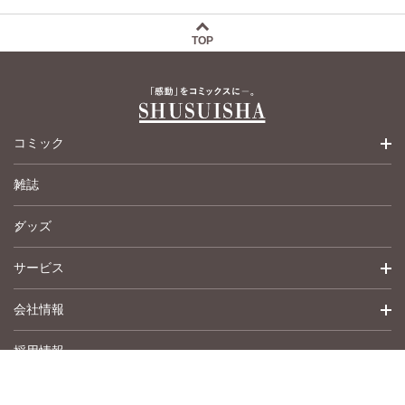
TOP
コミック
雑誌
少女コミック
グッズ
女性コミック
サービス
ペットコミック
会社情報
青年コミック
詳細検索
採用情報
英語版コミック
履歴
トップメッセージ
その他
アムコミ
会社概要