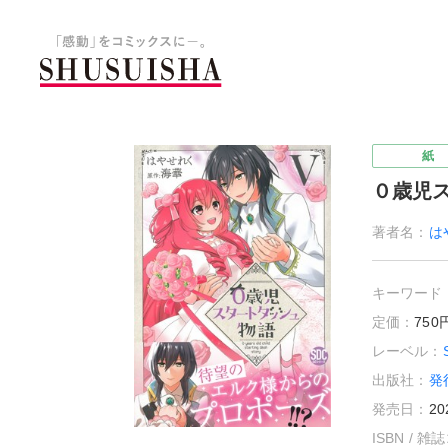
秋水社 公式コーポレートサイ
紙
０歳児
著者名：
は
キーワード
定価：
75
レーベル：
出版社：
発
発売日：
20
ISBN / 