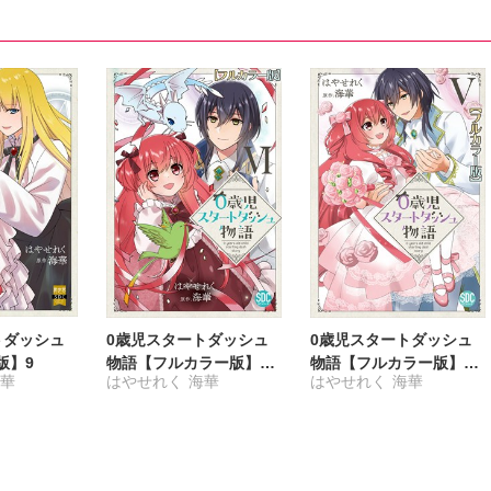
トダッシュ
0歳児スタートダッシュ
0歳児スタートダッシュ
版】9
物語【フルカラー版】
物語【フルカラー版】
海華
はやせれく
海華
はやせれく
海華
【単行本版】VI
【単行本版】V