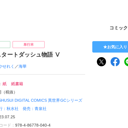
ト
コミック
単行本
お気に入り
スタートダッシュ物語 Ⅴ
やせれく
／
海華
：
紙
紙書籍
0円（税抜）
SHUSUI DIGITAL COMICS 異世界GCシリーズ
行：秋水社 発売：青泉社
23.07.25
雑誌コード：
978-4-86778-040-4