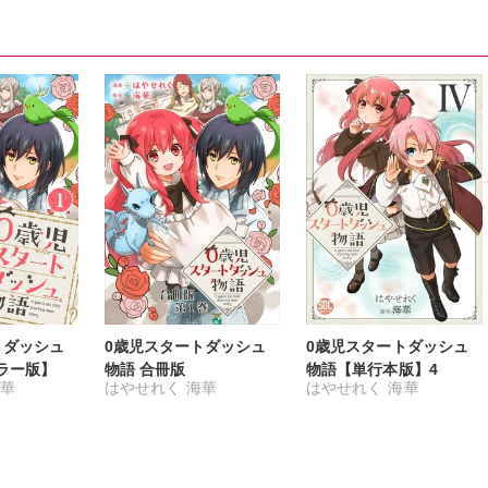
トダッシュ
0歳児スタートダッシュ
0歳児スタートダッシュ
ラー版】
物語 合冊版
物語【単行本版】4
華
はやせれく
海華
はやせれく
海華