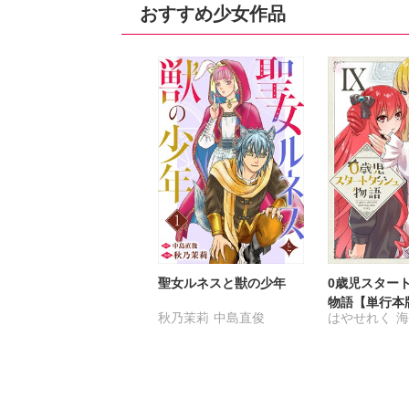
おすすめ少女作品
聖女ルネスと獣の少年
0歳児スター
物語【単行本
秋乃茉莉
中島直俊
はやせれく