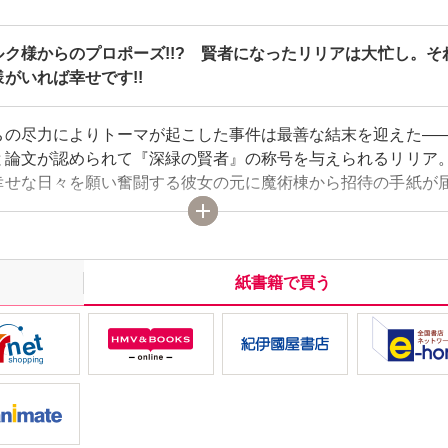
ルク様からのプロポーズ!!? 賢者になったリリアは大忙し。そ
がいれば幸せです!!
ちの尽力によりトーマが起こした事件は最善な結末を迎えた―
と論文が認められて『深緑の賢者』の称号を与えられるリリア
幸せな日々を願い奮闘する彼女の元に魔術棟から招待の手紙が
 不思議な三賢者が現われてリリアとエルクも大混乱!?
紙書籍で買う