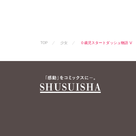
TOP
少女
０歳児スタートダッシュ物語 Ⅴ