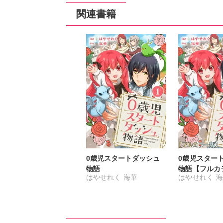
関連書籍
0歳児スタートダッシュ
0歳児スター
物語
物語【フルカ
はやせれく
海華
はやせれく
海