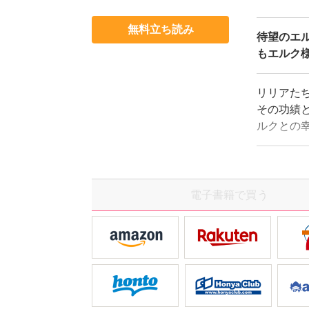
無料立ち読み
待望のエ
もエルク様
リリアた
その功績
ルクとの
て……。
電子書籍で買う