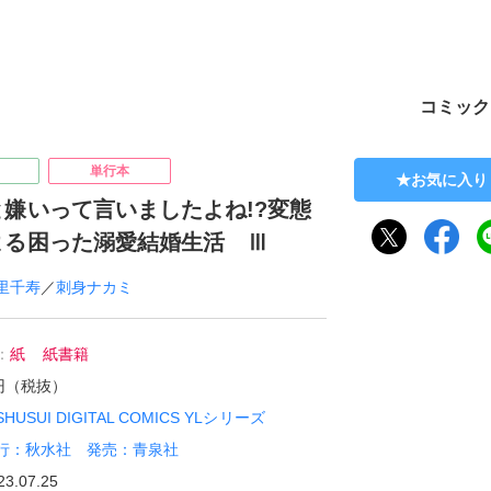
ト
コミック
単行本
お気に入り
と嫌いって言いましたよね!?変態
よる困った溺愛結婚生活 Ⅲ
里千寿
／
刺身ナカミ
：
紙
紙書籍
0円（税抜）
SHUSUI DIGITAL COMICS YLシリーズ
行：秋水社 発売：青泉社
23.07.25