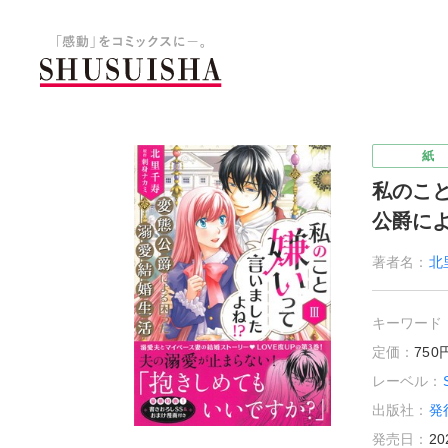
秋水社 公式コーポレートサイ
紙
私のこ
公爵に
著者名：
北
キーワード
定価：
75
レーベル：
出版社：
発
発売日：
20