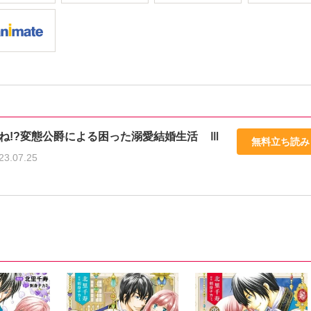
ね!?変態公爵による困った溺愛結婚生活 Ⅲ
無料立ち読み
23.07.25