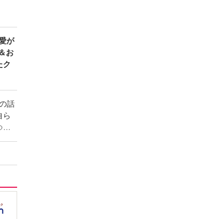
愛が
＆お
たク
の話
自ら
つい
─。
。そ
がど
ストー