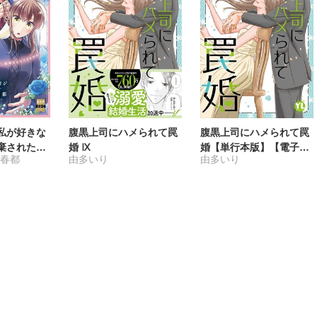
私が好きな
腹黒上司にハメられて罠
腹黒上司にハメられて罠
破棄された姫
婚 Ⅸ
婚【単行本版】【電子書
藤春都
由多いり
由多いり
て、結婚な
店限定特典付き】9
ん！【単行
子限定特典