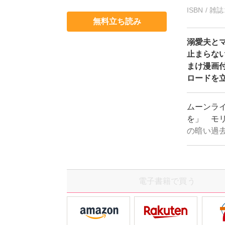
ISBN / 
無料立ち読み
溺愛夫とマ
止まらな
まけ漫画
ロードを
ムーンラ
を」 モ
の暗い過
たまま過
フィーリ
んな姿に
んどん加
電子書籍で買う
リー！