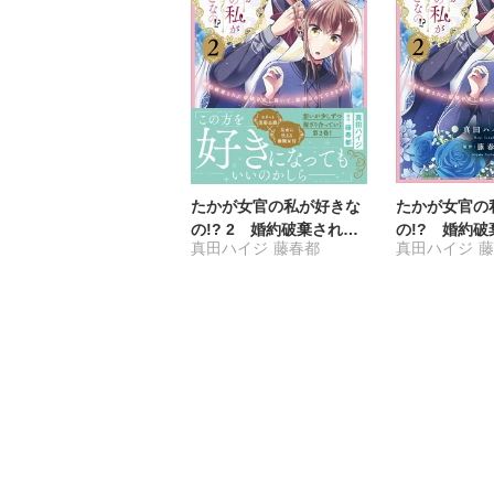
たかが女官の私が好きな
たかが女官の
の!? 2 婚約破棄された
の!? 婚約
真田ハイジ
藤春都
真田ハイジ
姫様を差し置いて、結婚
様を差し置い
なんてできません！
んてできませ
本版】2【電
付き】