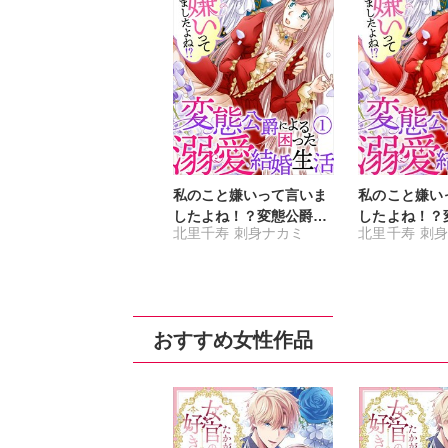
私のこと嫌いって言いま
私のこと嫌い
したよね！？変態公爵に
したよね！？
北里千寿
刺身ナカミ
北里千寿
刺身
よる困った溺愛結婚生活
よる困った溺
活 合冊版
おすすめ女性作品