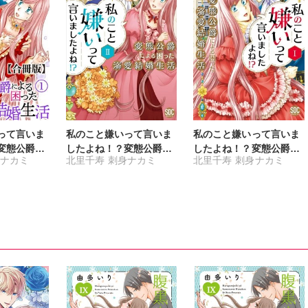
って言いま
私のこと嫌いって言いま
私のこと嫌いって言いま
変態公爵に
したよね！？変態公爵に
したよね！？変態公爵に
ナカミ
北里千寿
刺身ナカミ
北里千寿
刺身ナカミ
愛結婚生
よる困った溺愛結婚生活
よる困った溺愛結婚生活
【単行本版】【電子限定
【単行本版】【電子限定
特典付き】2
特典付き】1