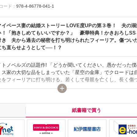
雑誌コード：
978-4-86778-041-1
イペース妻の結婚ストーリー LOVE度UPの第３巻！ 夫の溺
い！「抱きしめてもいいですか？」 豪華特典！かきおろしSS
付き 夫から過去の秘密を打ち明けられたフィーリア。傷つい
立ち直らせようとして──！？
イトノベルズの話題作! 「どうか聞いてください、愚かだった僕
リス家の大切な品をしまっていた「星空の金庫」でクロードは
去をフィーリアに打ち明ける。若くして母親を亡くし、長く傷
ごしてきたクロードに同情するフィーリアは、ある提案をして─
アに背中を押され、過去の出来事を克服しようとするクロード
使用人たちも自然と明るい笑顔がこぼれていくが…！？ 溺愛
速していく夫とお一人さま時間が恋しい妻の波乱の結婚LOVE
紙書籍で買う