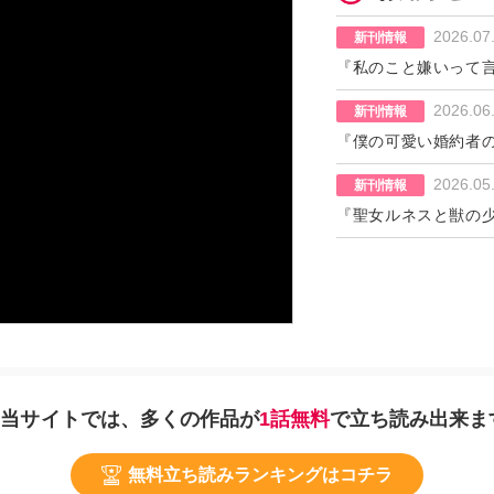
2026.07
新刊情報
『私のこと嫌いって
結婚生活』単行本9巻
2026.06
新刊情報
『僕の可愛い婚約者の
2026.05
新刊情報
『聖女ルネスと獣の
当サイトでは、
多くの作品が
1話無料
で⽴ち読み出来ま
無料立ち読みランキングはコチラ