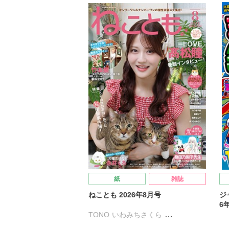
紙
雑誌
ねことも 2026年8月号
ジ
6
TONO
いわみちさくら
うぐいすみつる
おおさと理央