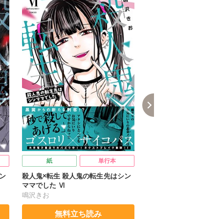
紙
単行本
デジタル
ン
殺人鬼×転生 殺人鬼の転生先はシン
放置してたら子宮体ガ
ママでした Ⅵ
鳴沢きお
じろー
無料立ち読み
無料立ち