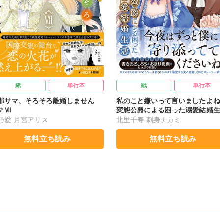
紙
単行本
紙
単行本
那サマ、そろそろ離婚しません
私のこと嫌いって言いましたよね
？Ⅶ
変態公爵による困った溺愛結婚生
Ⅸ
乃愛
月宮アリス
北里千寿
刺身ナカミ
無料立ち読み
無料立ち読み