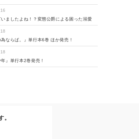
.16
言いましたよね！？変態公爵による困った溺愛
 ほか発売！
.18
為ならば。』単行本6巻 ほか発売！
.18
少年』単行本2巻発売！
す。