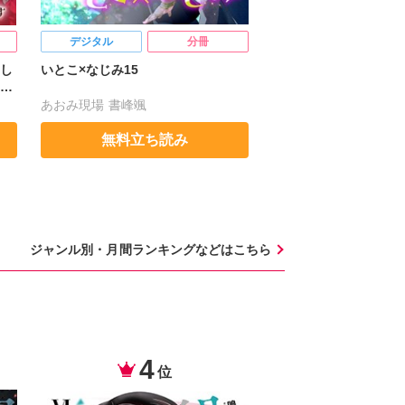
デジタル
分冊
デジタル
し
いとこ×なじみ15
エーデルシュタインの恋
う
あおみ現場
書峰颯
ハナキユウ
深見アキ
無料立ち読み
無料立ち
ジャンル別・⽉間ランキングなどはこちら
4
5
位
位