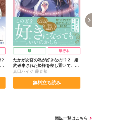
紙
単行本
紙
!?
たかが女官の私が好きなの!? 2 婚
腹黒上司にハメられて罠
活
約破棄された姫様を差し置いて、結
婚なんてできません！
真田ハイジ
藤春都
由多いり
無料立ち読み
無料立ち
雑誌一覧はこちら