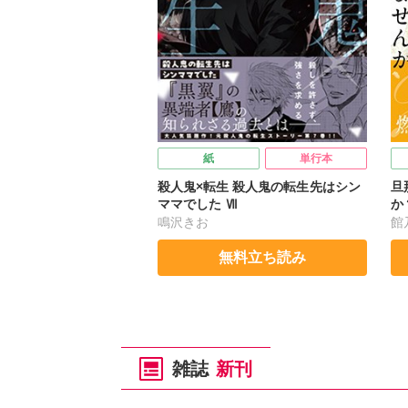
紙
単行本
殺人鬼×転生 殺人鬼の転生先はシン
旦
ママでした Ⅶ
か
鳴沢きお
館
無料立ち読み
雑誌
新刊