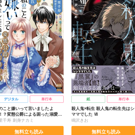
デジタル
単行本
紙
単行本
のこと嫌いって言いましたよ
殺人鬼×転生 殺人鬼の転生先はシ
！？変態公爵による困った溺愛結
ママでした Ⅶ
生活【単行本版】【電子限定特典
里千寿
刺身ナカミ
鳴沢きお
き】9
無料立ち読み
無料立ち読み