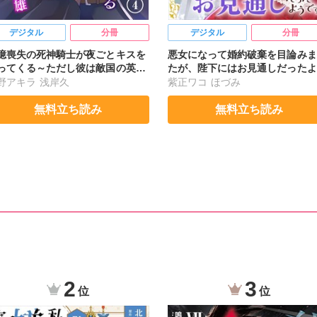
デジタル
分冊
デジタル
分冊
憶喪失の死神騎士が夜ごとキスを
悪女になって婚約破棄を目論みま
ってくる～ただし彼は敵国の英雄
たが、陛下にはお見通しだったよ
4
です4
野アキラ
浅岸久
紫正ワコ
ほづみ
無料立ち読み
無料立ち読み
2
3
位
位