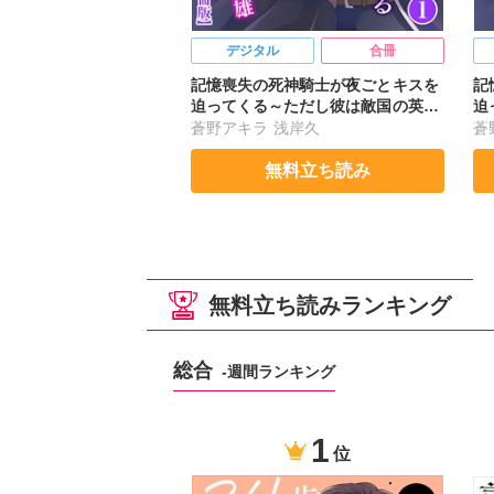
デジタル
合冊
記憶喪失の死神騎士が夜ごとキスを
記
迫ってくる～ただし彼は敵国の英雄
迫
～【合冊版】1
～
蒼野アキラ
浅岸久
蒼
無料立ち読み
無料立ち読みランキング
総合
-週間ランキング
1
位