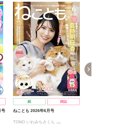
紙
雑誌
紙
月号
ねことも 2026年6月号
ジャンボまちがい絵さが
6年5月号
TONO
いわみちさくら
うぐいすみつる
おおさと理央