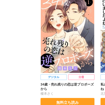
デジタル
分冊
34歳・売れ残りの恋は逆プロポーズ
私
から
ね
婚
榎本さく
北
付
無料立ち読み