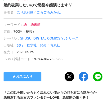
婚約破棄したいので悪役令嬢演じますⅣ
著者名：
ほり恵利織
／
ごろごろみかん。
キーワード：
紙
紙書籍
定価：
700円（税抜）
レーベル：
SHUSUI DIGITAL COMICS YLシリーズ
出版社：
発行：秋水社 発売：青泉社
発売日：
2023.05.25
ISBN / 雑誌コード：
978-4-86778-028-2
お気に入り
「この話を聞いたらもう戻れない僕たちの罪を君にも話そうか」
悪役演じる王女のファンタジーLOVE、急展開の第４巻！