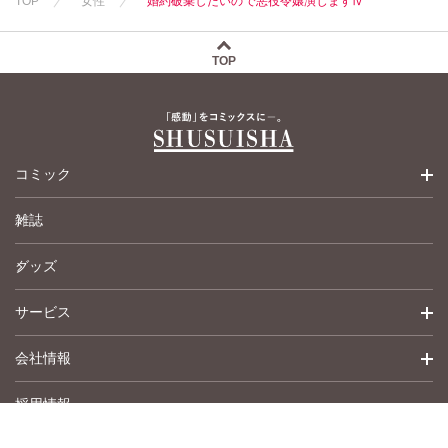
TOP
女性
婚約破棄したいので悪役令嬢演じますⅣ
TOP
コミック
雑誌
少女コミック
グッズ
女性コミック
サービス
ペットコミック
会社情報
青年コミック
詳細検索
採用情報
英語版コミック
履歴
トップメッセージ