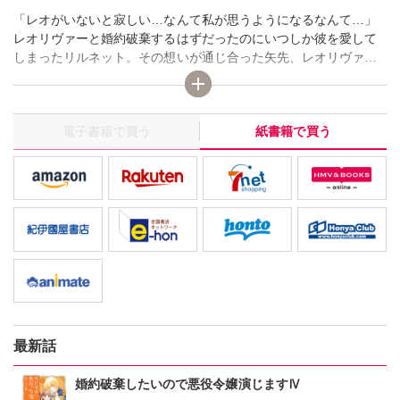
「レオがいないと寂しい…なんて私が思うようになるなんて…」
レオリヴァーと婚約破棄するはずだったのにいつしか彼を愛して
しまったリルネット。その想いが通じ合った矢先、レオリヴァー
からある重大な秘密を打ち明けられる。いよいよ国王陛下の崩御
が近づき、王位継承をめぐって様々な思惑が渦巻く王城では不穏
な空気が漂い──。そんな時、突然リーゼリア王国の王女がべべア
電子書籍で買う
紙書籍で買う
ジュールにやってくることになり…！？
最新話
婚約破棄したいので悪役令嬢演じますⅣ