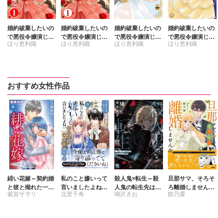
婚約破棄したいの
婚約破棄したいの
婚約破棄したいの
婚約破棄したいの
で悪役令嬢演じま
で悪役令嬢演じま
で悪役令嬢演じま
で悪役令嬢演じま
ほり恵利織
ほり恵利織
ほり恵利織
ほり恵利織
す【合冊版】
す
す【単行本版】9
す【単行本版】8
ごろごろみか
ごろごろみか
ごろごろみか
ごろごろみか
ん。
ん。
ん。
ん。
おすすめ女性作品
緋い花嫁～契約婚
私のこと嫌いって
殺人鬼×転生～殺
旦那サマ、そろそ
と彼と拗れた一族
言いましたよね!?
人鬼の転生先はシ
ろ離婚しません
紫賀サヲリ
北里千寿
鳴沢きお
館乃愛
～【合冊版】
変態公爵による困
ンママでした～
か？Ⅶ
った溺愛結婚生活
【単行本版】7
刺身ナカミ
月宮アリス
Ⅸ