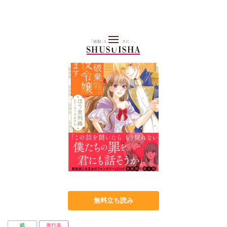
秋水社 公式コーポレー
無料立ち読み
紙
単行本