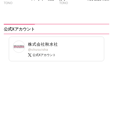
TONO
TONO
号
いわみちさくら
いわみちさくら
うぐいすみつる
うぐいすみつる
おおさと理央
おおさと理央
きょめを
きょめを
公式Xアカウント
たぁぽん
たぁぽん
ただまさひろ
ただまさひろ
なかやまさち
なかやまさち
株式会社秋水社
なつき千穂
なつき千穂
@shusuisha
公式Xアカウント
へうがけん
へうがけん
まつうらゆうこ
まつうらゆうこ
めで鯛
めで鯛
ラクトいちご
鮎
ラクトいちご
鮎
永井くろ
永井くろ
九条友淀
熊沢楓
九条友淀
熊沢楓
桑田乃梨子
桑田乃梨子
佐々木史
佐々木史
若尾はるか
若尾はるか
勝川ユミ
勝川ユミ