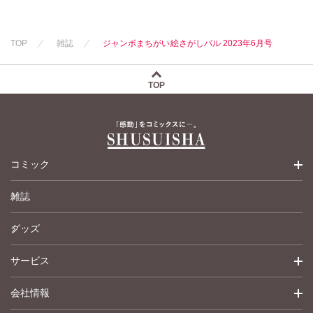
新子友子
新子友子
水田ムゲン
杉作
水田ムゲン
杉作
曽根麻矢
竹本泉
曽根麻矢
竹本泉
TOP
雑誌
ジャンボまちがい絵さがしパル 2023年6月号
渡辺ゆづる
渡辺ゆづる
猫原ねんず
猫原ねんず
猫葉りて
猫葉りて
TOP
美月李予
美月李予
福島正則
福島正則
木月けいこ
木月けいこ
浪花愛
浪花愛
ねむまろみ
ねむまろみ
コミック
倉持明日香
佐々木淳子
雑誌
少女コミック
グッズ
女性コミック
サービス
ペットコミック
会社情報
青年コミック
詳細検索