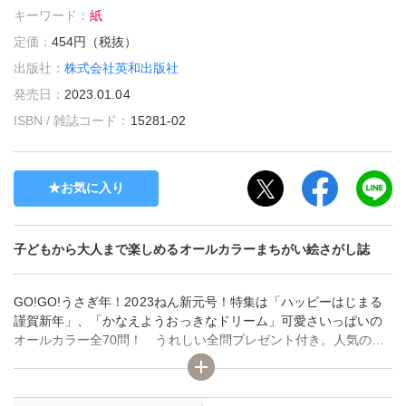
キーワード：
紙
定価：
454円（税抜）
出版社：
株式会社英和出版社
発売日：
2023.01.04
ISBN / 雑誌コード：
15281-02
お気に入り
子どもから大人まで楽しめるオールカラーまちがい絵さがし誌
GO!GO!うさぎ年！2023ねん新元号！特集は「ハッピーはじまる
謹賀新年」、「かなえようおっきなドリーム」可愛さいっぱいの
オールカラー全70問！ うれしい全問プレゼント付き。人気のポ
ストカード＆ぬりえも付いて、一冊丸ごと楽しめちゃう♪