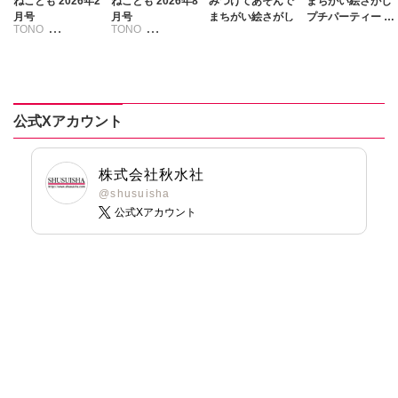
ねことも 2026年2
ねことも 2026年8
みつけてあそんで
まちがい絵さがし
月号
月号
まちがい絵さがし
プチパーティー V
TONO
TONO
ol.3
いわみちさくら
いわみちさくら
うぐいすみつる
うぐいすみつる
おおさと理央
おおさと理央
きょめを
きょめを
公式Xアカウント
たぁぽん
たぁぽん
ただまさひろ
ただまさひろ
なかやまさち
なかやまさち
株式会社秋水社
なつき千穂
なつき千穂
@shusuisha
公式Xアカウント
へうがけん
はなやぎぶんぶ
ん
まつうらゆうこ
へうがけん
めで鯛
まつうらゆうこ
ラクトいちご
鮎
めで鯛
永井くろ
ラクトいちご
鮎
九条友淀
熊沢楓
永井くろ
桑田乃梨子
九条友淀
熊沢楓
佐々木史
桑田乃梨子
若尾はるか
佐々木史
勝川ユミ