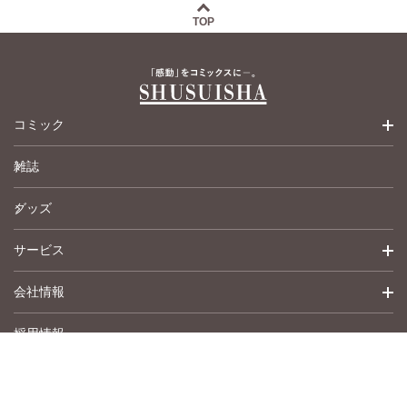
TOP
コミック
雑誌
少女コミック
グッズ
女性コミック
サービス
ペットコミック
会社情報
青年コミック
詳細検索
採用情報
英語版コミック
履歴
トップメッセージ
その他
アムコミ
会社概要