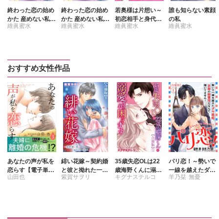
終わった恋の始め
終わった恋の始め
若奥様は片想い～
誰も知らない素顔
かた 産めない私が
かた 産めない私が
初恋相手と身代わ
の私
維眞蜜水
維眞蜜水
維眞蜜水
維眞蜜水
堕ちる恋 【合冊
堕ちる恋
り結婚～【完全
版】
版】
おすすめ女性作品
あなたの声が私を
緋い花嫁～契約婚
35歳失恋OLは22
パリ恋！～勢いで
恋らす【電子単行
と彼と拗れた一族
歳海野くんに溺愛
一線を越えたダサ
山田也
紫賀サヲリ
キグナステルコ
羊乃栞
無憂
本版】3
～【合冊版】
されて困ってます
眼鏡、京都の御曹
【合冊版】
司だなんて聞いて
ません！【合冊
版】