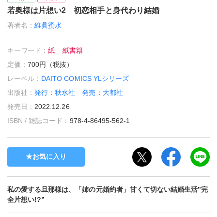
若奥様は片想い2 初恋相手と身代わり結婚
著者名：
維眞蜜水
キーワード：
紙
紙書籍
定価：
700円（税抜）
レーベル：
DAITO COMICS YLシリーズ
出版社：
発行：秋水社 発売：大都社
発売日：
2022.12.26
ISBN / 雑誌コード：
978-4-86495-562-1
お気に入り
私の愛する旦那様は、「姉の元婚約者」甘くて切ない結婚生活”完
全片想い!?”