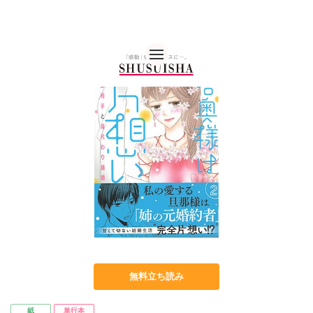
秋水社 公式コーポレー
無料立ち読み
紙
単行本