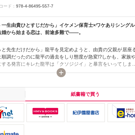
雑誌コード：
978-4-86495-557-7
う一生由貴ひとすじだから」イケメン保育士×ワケありシングル
結婚から始まる恋は、前途多難で――。
っと先生だけだから」龍平を見定めようと、由貴の父親が居座
は順調だったのに龍平の過去をしり態度が急変!?しかも、家族
にする発言にキレた龍平は「クソジジイ」と暴言をいってしま
俺は絶対に認めんからな!!」そういうと、由貴にお見合い話を持
?
紙書籍で買う