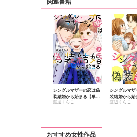
関連書籍
シングルマザーの恋は偽
シングルマザ
装結婚から始まる【単行
装結婚から始
渡辺くらこ
渡辺くらこ
本版】9
おすすめ女性作品