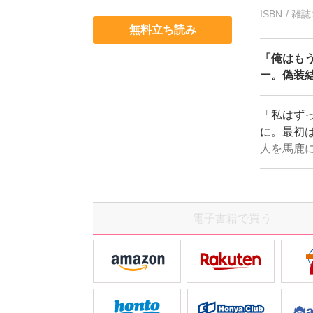
ISBN / 
無料立ち読み
「俺はも
ー。偽装
「私はず
に。最初
人を馬鹿
い…!?「
きて――!
電子書籍で買う