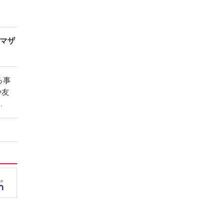
マザ
る事
や友
って