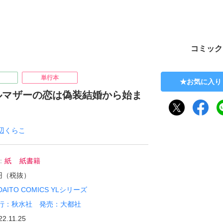
ト
コミック
単行本
お気に入り
ルマザーの恋は偽装結婚から始ま
辺くらこ
：
紙
紙書籍
0円（税抜）
DAITO COMICS YLシリーズ
行：秋水社 発売：大都社
22.11.25