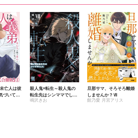
 未亡人は彼
殺人鬼×転生～殺人鬼の
旦那サマ、そろそろ離婚
気づいてい
転生先はシンママでした
しませんか？Ⅶ
鳴沢きお
館乃愛
月宮アリス
】
～【単行本版】7