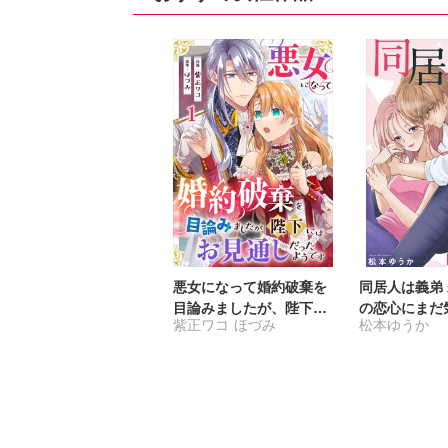
悪女になって婚約破棄を
同居人は義弟
目論みましたが、陛下に
の恋心にまだ
紫正ワコ
ほづみ
松本ゆうか
はお見通しだったようで
ない【合冊版
す