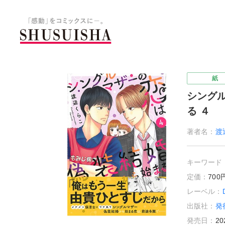
秋水社 公式コーポレートサイ
紙
シング
る ４
著者名：
渡
キーワード
定価：
70
レーベル：
出版社：
発
発売日：
20