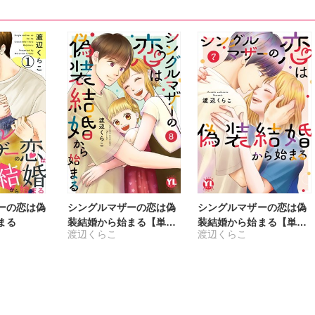
ーの恋は偽
シングルマザーの恋は偽
シングルマザーの恋は偽
まる
装結婚から始まる【単行
装結婚から始まる【単行
渡辺くらこ
渡辺くらこ
本版】8【電子限定特典
本版】7【電子限定特典
付き】
付き】