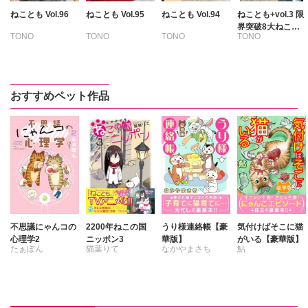
ねことも Vol.96
ねことも Vol.95
ねことも Vol.94
ねことも+vol.3 限
界突破8大ねこ漫
TONO
TONO
TONO
TONO
画にゃんこ盛り号
いわみちさくら
いわみちさくら
いわみちさくら
いわみちさくら
うぐいすみつる
うぐいすみつる
うぐいすみつる
うぐいすみつる
おおさと理央
おおさと理央
おおさと理央
たぁぽん
おすすめペット作品
たぁぽん
さわらやく
きょめを
なかやまさち
ただまさひろ
たぁぽん
たぁぽん
へうがけん
なかやまさち
ただまさひろ
ただまさひろ
勝川ユミ
竹本泉
なつき千穂
なかやまさち
なかやまさち
猫葉りて
はなやぎぶんぶ
なつき千穂
なつき千穂
木月けいこ
ん
はなやぎぶんぶ
はなやぎぶんぶ
野中のばら
へうがけん
ん
ん
浪花愛
まつうらゆうこ
へうがけん
へうがけん
めで鯛
まつうらゆうこ
まつうらゆうこ
不思議にゃんコの
2200年ねこの国
うり様連絡帳【豪
気付けばそこに猫
ラクトいちご
鮎
めで鯛
めで鯛
心理学2
ニッポン3
華版】
がいる【豪華版】
たぁぽん
猫葉りて
なかやまさち
鮎
永井くろ
ラクトいちご
鮎
ラクトいちご
鮎
九条友淀
熊沢楓
永井くろ
永井くろ
熊沢楓
桑田乃梨子
九条友淀
熊沢楓
桑田乃梨子
佐々木史
桑田乃梨子
佐々木史