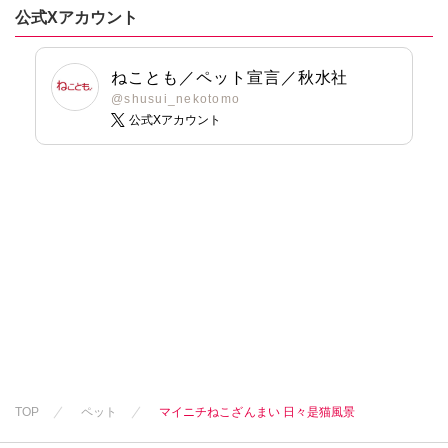
鯖虎クロ
佐々木史
篠原烏童
公式Xアカウント
篠原烏童
篠原烏童
若尾はるか
若尾はるか
若尾はるか
勝川ユミ
ねことも／ペット宣言／秋水社
勝川ユミ
勝川ユミ
新子友子
@shusui_nekotomo
新子友子
新子友子
水田ムゲン
杉作
公式Xアカウント
水田ムゲン
杉作
水田ムゲン
杉作
曽根麻矢
曽根麻矢
竹本泉
曽根麻矢
大原ななこ
渡辺ゆづる
大原ななこ
竹本泉
猫原ねんず
竹本泉
渡辺ゆづる
猫葉りて
渡辺ゆづる
猫原ねんず
美月李予
猫原ねんず
猫葉りて
福島正則
猫葉りて
美月李予
木月けいこ
美月李予
福島正則
浪花愛
福島正則
木月けいこ
木月けいこ
浪花愛
浪花愛
四季アツキ
TOP
ペット
マイニチねこざんまい 日々是猫風景