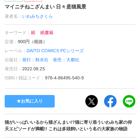
マイニチねこざんまい 日々是猫風景
著者名：
いわみちさくら
キーワード：
紙
紙書籍
定価：
900円（税抜）
レーベル：
DAITO COMICS PCシリーズ
出版社：
発行：秋水社 発売：大都社
発売日：
2022.08.25
ISBN / 雑誌コード：
978-4-86495-540-9
お気に入り
猫がいっぱいいるから猫ざんまい!?猫に寄り添ういわみち家の仰
天エピソードが満載!! これは多頭飼いという名の大家族の物語