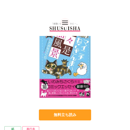
秋水社 公式コーポレー
無料立ち読み
紙
単行本