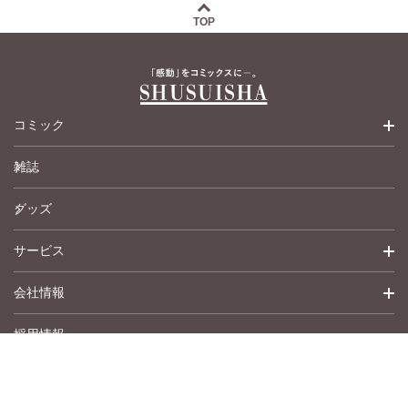
TOP
コミック
雑誌
少女コミック
グッズ
女性コミック
サービス
ペットコミック
会社情報
青年コミック
詳細検索
採用情報
英語版コミック
履歴
トップメッセージ
その他
アムコミ
会社概要