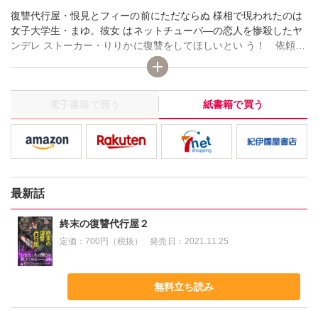
復讐代行屋・恨見とフィーの前にただならぬ 様相で現われたのは
女子大学生・まゆ。彼女 はネットチューバ―の恋人を惨殺したヤ
ンデレ ストーカー・りりかに復讐をしてほしいとい う！ 依頼を
引き受けることにした恨見はフ ィーとともに、りりかに会う
が…？ 世界が終わりを迎えるなか、孤独な暗殺者と 愛した者の命
を奪う少女の宿命の旅路はさら に混沌さを増していく――…！
電子書籍で買う
紙書籍で買う
最新話
終末の復讐代行屋２
定価：
700円（税抜）
発売日：
2021.11.25
無料立ち読み