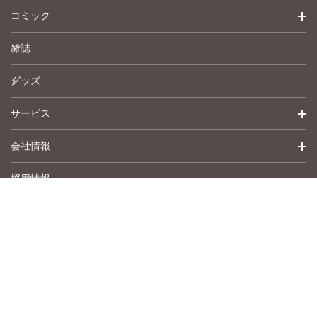
コミック
雑誌
少女コミック
グッズ
女性コミック
サービス
ペットコミック
会社情報
青年コミック
詳細検索
採用情報
英語版コミック
履歴
トップメッセージ
その他
アムコミ
会社概要
サポート
事業紹介
書店用注文書
沿革
作品募集
お問い合わせ
Copyright © Shusuisha inc. All Rights Reserved.
アクセスマップ
プライバシーポリシー