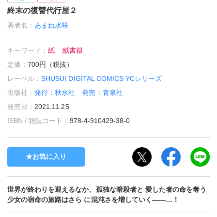
終末の復讐代行屋２
著者名：
あまね水咲
キーワード：
紙
紙書籍
定価：
700円（税抜）
レーベル：
SHUSUI DIGITAL COMICS YCシリーズ
出版社：
発行：秋水社 発売：青泉社
発売日：
2021.11.25
ISBN / 雑誌コード：
978-4-910429-38-0
お気に入り
世界が終わりを迎えるなか、孤独な暗殺者と 愛した者の命を奪う
少女の宿命の旅路はさら に混沌さを増していく――…！