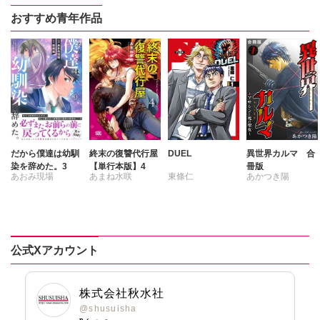
おすすめ青年作品
だから僕達は幼馴
終末の復讐代行屋
DUEL
異世界カルマ 合
染を辞めた。3
【単行本版】4
冊版
あおみ現場
あまね水咲
東條仁
あかつき陽
書峰颯
公式Xアカウント
株式会社秋水社
@shusuisha