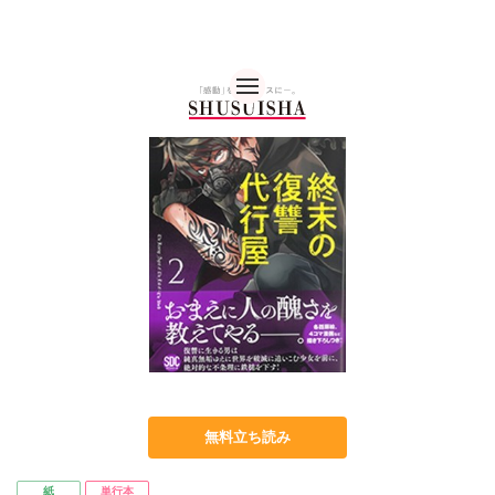
秋水社 公式コーポレー
無料立ち読み
紙
単行本