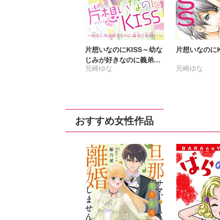
片想いなのにKISS～幼な
片想いなのにKI
じみが好きなのに義弟と
兄崎ゆな
兄崎ゆな
毎朝…～
おすすめ女性作品