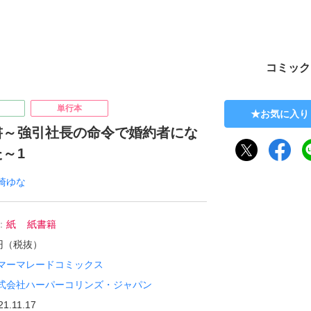
ト
コミック
単行本
お気に入り
書～強引社長の命令で婚約者にな
～1
崎ゆな
：
紙
紙書籍
0円（税抜）
マーマレードコミックス
式会社ハーパーコリンズ・ジャパン
21.11.17