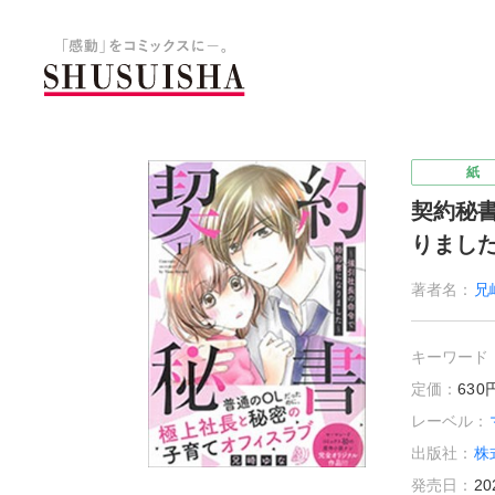
秋水社 公式コーポレートサイ
紙
契約秘
りました
著者名：
兄
キーワード
定価：
63
レーベル：
出版社：
株
発売日：
20