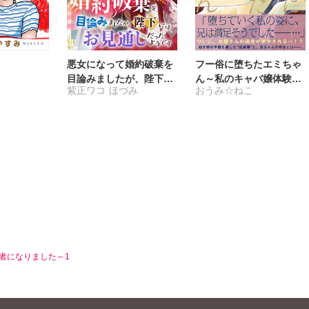
悪女になって婚約破棄を
フー俗に堕ちたエミちゃ
目論みましたが、陛下に
ん～私のキャバ嬢体験記
紫正ワコ
ほづみ
おうみ☆ねこ
はお見通しだったようで
～【電子単行本版】6
す
者になりました～1