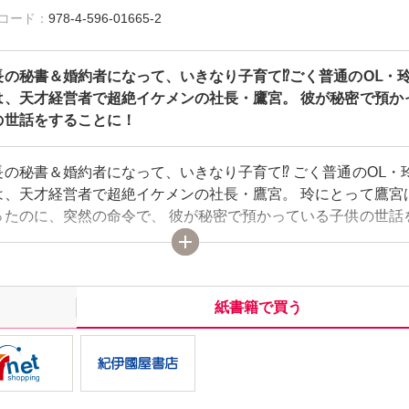
雑誌コード：
978-4-596-01665-2
長の秘書＆婚約者になって、いきなり子育て⁉ごく普通のOⅬ・
は、天才経営者で超絶イケメンの社長・鷹宮。 彼が秘密で預か
の世話をすることに！
長の秘書＆婚約者になって、いきなり子育て⁉ ごく普通のOⅬ・
は、天才経営者で超絶イケメンの社長・鷹宮。 玲にとって鷹宮
ったのに、突然の命令で、 彼が秘密で預かっている子供の世話
！ さらには周囲に怪しまれないように秘書兼婚約者のふりもし
た鷹宮との生活では、手加減なしに迫られたり、 大人の色気た
かされたりと、ウブな玲はドキドキが止まらなくて——？
紙書籍で買う