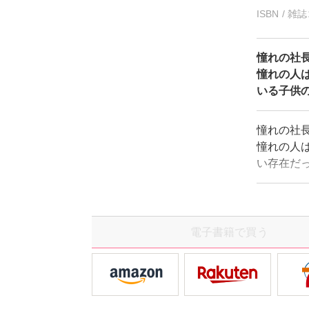
ISBN / 
憧れの社
憧れの人
いる子供
憧れの社
憧れの人
い存在だ
ることに
急接近し
りに甘や
電子書籍で買う