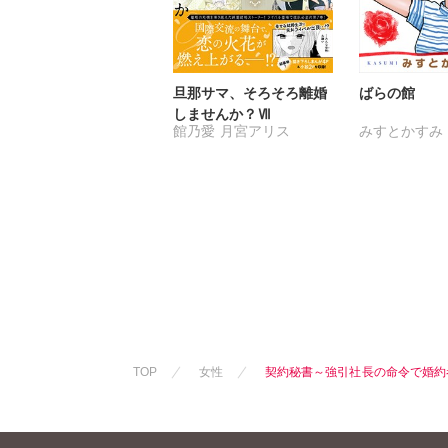
旦那サマ、そろそろ離婚
ばらの館
しませんか？Ⅶ
館乃愛
月宮アリス
みすとかすみ
TOP
女性
契約秘書～強引社長の命令で婚約