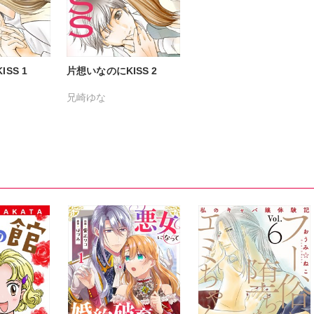
SS 1
片想いなのにKISS 2
兄崎ゆな