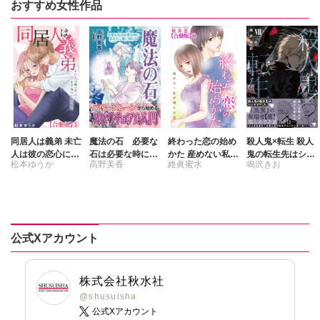
おすすめ女性作品
同居人は義弟 未亡
魔法の石 必要な
終わった恋の始め
殺人鬼×転生 殺人
人は彼の恋心にま
石は必要な時にあ
かた 産めない私が
鬼の転生先はシン
松本ゆうか
高野美香
維眞蜜水
鳴沢きお
だ気づいていない
なたに舞い降りる
堕ちる恋 【合冊
ママでした Ⅶ
【合冊版】
版】
山里華代
公式Xアカウント
株式会社秋水社
@shusuisha
公式Xアカウント