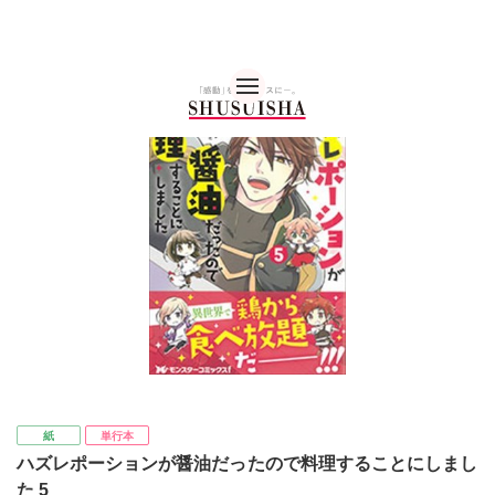
秋水社 公式コーポレー
紙
単行本
ハズレポーションが醤油だったので料理することにしまし
た 5