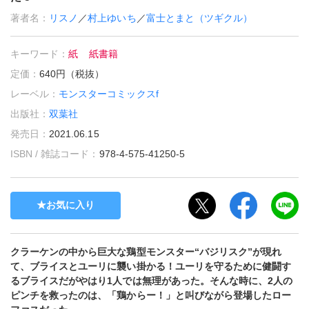
著者名：
リスノ
／
村上ゆいち
／
富士とまと（ツギクル）
キーワード：
紙
紙書籍
定価：
640円（税抜）
レーベル：
モンスターコミックスf
出版社：
双葉社
発売日：
2021.06.15
ISBN / 雑誌コード：
978-4-575-41250-5
お気に入り
クラーケンの中から巨大な鶏型モンスター“バジリスク”が現れ
て、ブライスとユーリに襲い掛かる！ユーリを守るために健闘す
るブライスだがやはり1人では無理があった。そんな時に、2人の
ピンチを救ったのは、「鶏からー！」と叫びながら登場したロー