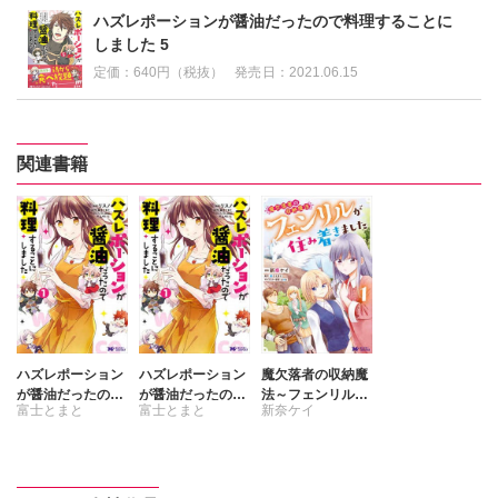
ハズレポーションが醤油だったので料理することに
しました 5
定価：
640円（税抜）
発売日：
2021.06.15
関連書籍
ハズレポーション
ハズレポーション
魔欠落者の収納魔
が醤油だったので
が醤油だったので
法～フェンリルが
富士とまと
富士とまと
新奈ケイ
料理することにし
料理することにし
住み着きました～
ました(コミック)
ました(コミック)
(コミック)
リスノ
リスノ
富士とまと（ツ
分冊版
ギクル）
村上ゆいち
村上ゆいち