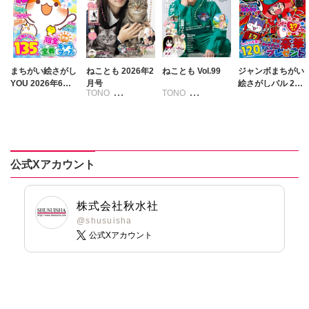
まちがい絵さがし
ねことも 2026年2
ねことも Vol.99
ジャンボまちがい
YOU 2026年6月
月号
絵さがしパル 202
TONO
TONO
号
6年8月号
いわみちさくら
いわみちさくら
うぐいすみつる
うぐいすみつる
おおさと理央
おおさと理央
きょめを
たぁぽん
公式Xアカウント
たぁぽん
ただまさひろ
ただまさひろ
なかやまさち
なかやまさち
なつき千穂
株式会社秋水社
なつき千穂
はなやぎぶんぶ
@shusuisha
ん
公式Xアカウント
へうがけん
へうがけん
まつうらゆうこ
まつうらゆうこ
めで鯛
めで鯛
ラクトいちご
鮎
ラクトいちご
鮎
永井くろ