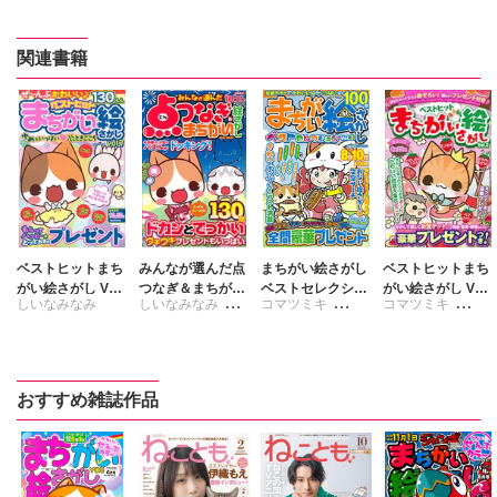
関連書籍
ベストヒットまち
みんなが選んだ点
まちがい絵さがし
ベストヒットまち
がい絵さがし Vol.
つなぎ＆まちがい
ベストセレクショ
がい絵さがし Vol.
しいなみなみ
しいなみなみ
コマツミキ
コマツミキ
7
絵さがし
ン Vol.3
2
たぁぽん
しいなみなみ
しいなみなみ
まつうらゆうこ
新子友子
びる
おすすめ雑誌作品