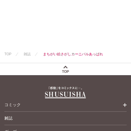
永井くろ
九条友淀
熊沢楓
九条友淀
熊沢楓
桑田乃梨子
桑田乃梨子
佐々木史
佐々木史
若尾はるか
若尾はるか
勝川ユミ
勝川ユミ
新子友子
新子友子
水田ムゲン
杉作
水田ムゲン
杉作
曽根麻矢
竹本泉
TOP
雑誌
まちがい絵さがしカーニバルあっぱれ
曽根麻矢
竹本泉
渡辺ゆづる
渡辺ゆづる
猫原ねんず
猫原ねんず
猫葉りて
TOP
猫葉りて
美月李予
美月李予
福島正則
福島正則
木月けいこ
木月けいこ
浪花愛
浪花愛
フカザワナオコ
コミック
四季アツキ
岡田純子
竹之内淳子
ハナキユウ
雑誌
少女コミック
伊織もえ
うつのみやとお