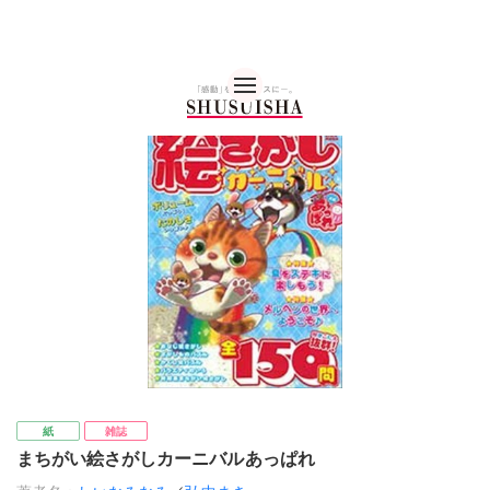
秋水社 公式コーポレー
紙
雑誌
まちがい絵さがしカーニバルあっぱれ