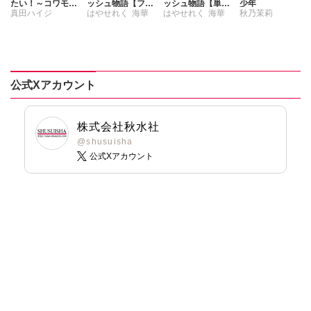
たい！～コワモテ
ッシュ物語【フル
ッシュ物語【単行
少年
真田ハイジ
はやせれく
海華
はやせれく
海華
秋乃茉莉
男子と同居生活～
カラー版】【単行
本版】7
【電子単行本版】
本版】I
中島直俊
2
公式Xアカウント
株式会社秋水社
@shusuisha
公式Xアカウント