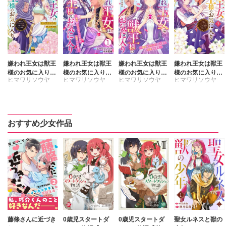
嫌われ王女は獣王
嫌われ王女は獣王
嫌われ王女は獣王
嫌われ王女は獣王
様のお気に入り～
様のお気に入り～
様のお気に入り～
様のお気に入り～
ヒマワリソウヤ
ヒマワリソウヤ
ヒマワリソウヤ
ヒマワリソウヤ
毒姫がリセットし
毒姫がリセットし
毒姫がリセットし
毒姫がリセットし
た人生で溺愛され
た人生で溺愛され
た人生で溺愛され
た人生で溺愛され
今井真椎
今井真椎
今井真椎
今井真椎
ます～【単行本
ます～
ます～ 合冊版
ます～【単行本
版】4
版】3
おすすめ少女作品
藤條さんに近づき
0歳児スタートダ
0歳児スタートダ
聖女ルネスと獣の