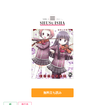
秋水社 公式コーポレー
無料立ち読み
紙
単行本