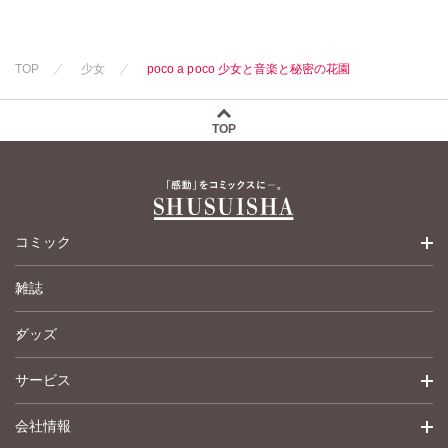
TOP
少女
poco a poco 少女と音楽と秘密の花園
TOP
コミック
雑誌
少女コミック
グッズ
女性コミック
サービス
ペットコミック
会社情報
青年コミック
詳細検索