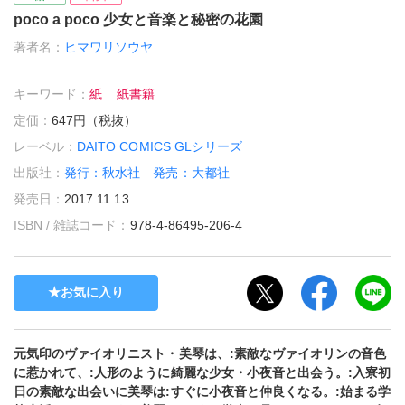
poco a poco 少女と音楽と秘密の花園
著者名：
ヒマワリソウヤ
キーワード：
紙
紙書籍
定価：
647円（税抜）
レーベル：
DAITO COMICS GLシリーズ
出版社：
発行：秋水社 発売：大都社
発売日：
2017.11.13
ISBN / 雑誌コード：
978-4-86495-206-4
お気に入り
元気印のヴァイオリニスト・美琴は、:素敵なヴァイオリンの音色
に惹かれて、:人形のように綺麗な少女・小夜音と出会う。:入寮初
日の素敵な出会いに美琴は:すぐに小夜音と仲良くなる。:始まる学