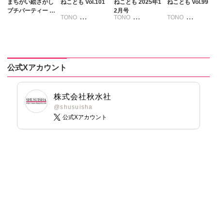
まちがい絵さがし
ねことも Vol.101
ねことも 2025年1
ねことも Vol.99
プチパーティー V
2月号
TONO
TONO
TONO
ol.4
いわみちさくら
いわみちさくら
いわみちさくら
うぐいすみつる
うぐいすみつる
うぐいすみつる
おおさと理央
おおさと理央
おおさと理央
きょめを
きょめを
たぁぽん
公式Xアカウント
たぁぽん
たぁぽん
ただまさひろ
ただまさひろ
ただまさひろ
なかやまさち
なかやまさち
なかやまさち
なつき千穂
株式会社秋水社
なつき千穂
なつき千穂
はなやぎぶんぶ
@shusuisha
ん
公式Xアカウント
へうがけん
へうがけん
へうがけん
まつうらゆうこ
まつうらゆうこ
まつうらゆうこ
めで鯛
めで鯛
めで鯛
ラクトいちご
鮎
ラクトいちご
鮎
ラクトいちご
鮎
永井くろ
永井くろ
永井くろ
九条友淀
熊沢楓
九条友淀
熊沢楓
九条友淀
熊沢楓
桑田乃梨子
桑田乃梨子
桑田乃梨子
佐々木史
佐々木史
佐々木史
若尾はるか
若尾はるか
若尾はるか