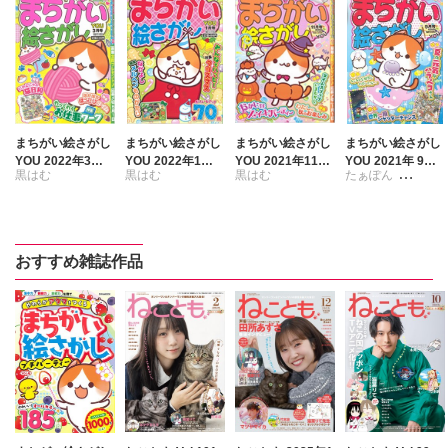
まちがい絵さがし
まちがい絵さがし
まちがい絵さがし
まちがい絵さがし
YOU 2022年3月
YOU 2022年1月
YOU 2021年11月
YOU 2021年 9月
黒はむ
黒はむ
黒はむ
たぁぽん
号
号
号
号
新子友子
おすすめ雑誌作品