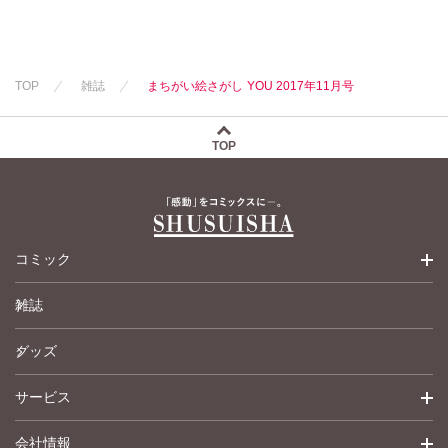
勝川ユミ
勝川ユミ
勝川ユミ
新子友子
新子友子
新子友子
水田ムゲン
杉作
水田ムゲン
杉作
水田ムゲン
杉作
曽根麻矢
竹本泉
曽根麻矢
竹本泉
TOP
雑誌
まちがい絵さがし YOU 2017年11月号
曽根麻矢
竹本泉
渡辺ゆづる
渡辺ゆづる
渡辺ゆづる
猫原ねんず
猫原ねんず
猫原ねんず
猫葉りて
猫葉りて
TOP
猫葉りて
美月李予
美月李予
美月李予
福島正則
福島正則
福島正則
木月けいこ
木月けいこ
木月けいこ
浪花愛
浪花愛
浪花愛
うつのみやとお
川中島みゆき
コミック
る
四季アツキ
ねむまろみ
竹之内淳子
蛭塚都
雑誌
少女コミック
田所あずさ
マツヤマイカ
グッズ
女性コミック
サービス
ペットコミック
会社情報
青年コミック
詳細検索