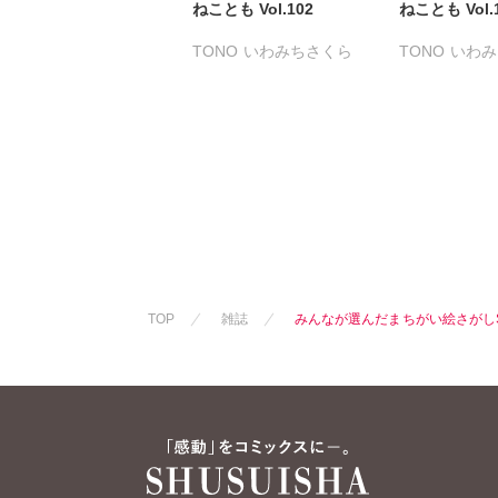
ねことも Vol.102
ねことも Vol.
TONO
いわみちさくら
TONO
いわみ
うぐいすみつる
うぐいすみつ
おおさと理央
きょめを
おおさと理央
たぁぽん
ただまさひろ
たぁぽん
た
なかやまさち
なかやまさち
なつき千穂
へうがけん
なつき千穂
まつうらゆうこ
めで鯛
まつうらゆう
ラクトいちご
鮎
ラクトいちご
永井くろ
九条友淀
永井くろ
九
熊沢楓
桑田乃梨子
熊沢楓
桑田
TOP
雑誌
みんなが選んだまちがい絵さがし
佐々木史
若尾はるか
佐々木史
若
勝川ユミ
新子友子
勝川ユミ
新
水田ムゲン
杉作
水田ムゲン
曽根麻矢
竹本泉
曽根麻矢
竹
渡辺ゆづる
猫原ねんず
渡辺ゆづる
猫葉りて
美月李予
猫葉りて
美