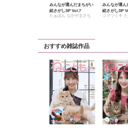
みんなが選んだまちがい
みんなが選ん
絵さがしSP Vol.7
絵さがしSP Vo
たぁぽん
なかやまさち
コマツミキ
た
新子友子
おすすめ雑誌作品