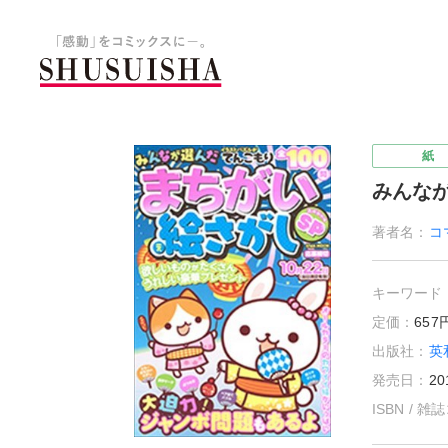
秋水社 公式コーポレートサイ
紙
みんな
著者名：
コ
キーワード
定価：
65
出版社：
英
発売日：
20
ISBN / 