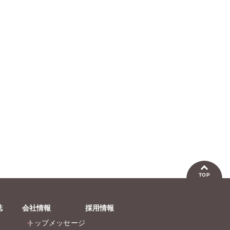
みつけてあそんでまちが
ねことも 2025年12月号
ジャン
い絵さがし
しパル 2
TONO
いわみちさくら
うぐいすみつる
おおさと理央
きょめを
たぁぽん
ただまさひろ
なかやまさち
なつき千穂
へうがけん
まつうらゆうこ
めで鯛
ラクトいちご
鮎
永井くろ
九条友淀
熊沢楓
桑田乃梨子
佐々木史
若尾はるか
勝川ユミ
新子友子
TOP
水田ムゲン
杉作
曽根麻矢
竹本泉
誌
会社情報
採用情報
渡辺ゆづる
猫原ねんず
トップメッセージ
猫葉りて
美月李予