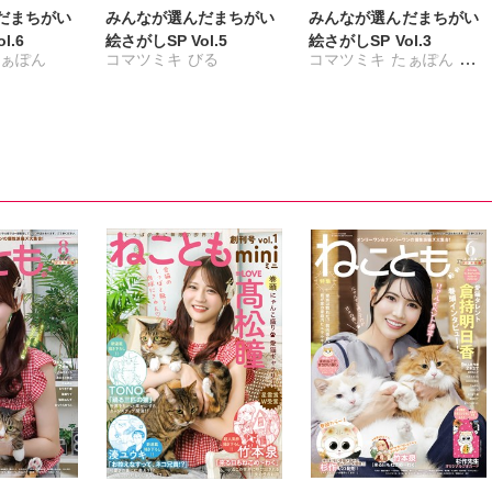
だまちがい
みんなが選んだまちがい
みんなが選んだまちがい
l.6
絵さがしSP Vol.5
絵さがしSP Vol.3
ぁぽん
コマツミキ
びる
コマツミキ
たぁぽん
びる
新子友子