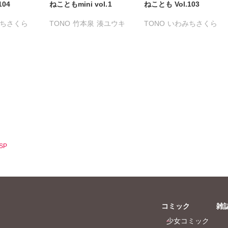
104
ねこともmini vol.1
ねことも Vol.103
ちさくら
TONO
竹本泉
湊ユウキ
TONO
いわみちさくら
る
うぐいすみつる
きょめを
おおさと理央
きょめを
だまさひろ
たぁぽん
ただまさひろ
なかやまさち
へうがけん
なつき千穂
へうがけん
こ
めで鯛
まつうらゆうこ
めで鯛
鮎
ラクトいちご
鮎
条友淀
永井くろ
九条友淀
乃梨子
熊沢楓
桑田乃梨子
SP
尾はるか
佐々木史
若尾はるか
子友子
勝川ユミ
新子友子
杉作
水田ムゲン
杉作
本泉
曽根麻矢
竹本泉
コミック
雑
猫原ねんず
渡辺ゆづる
猫原ねんず
少女コミック
月李予
猫葉りて
美月李予