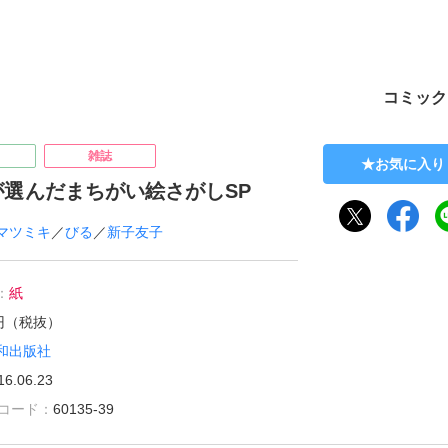
ト
コミック
雑誌
お気に入り
が選んだまちがい絵さがしSP
マツミキ
／
びる
／
新子友子
：
紙
7円（税抜）
和出版社
16.06.23
雑誌コード：
60135-39