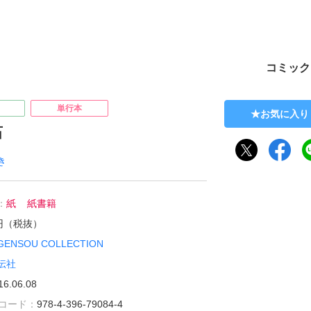
ト
コミック
単行本
お気に入り
石
き
：
紙
紙書籍
1円（税抜）
GENSOU COLLECTION
伝社
16.06.08
雑誌コード：
978-4-396-79084-4