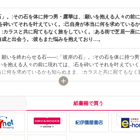
石」。:その石を体に持つ男・露華は、:願いを抱える人々の前
石を砕いてそれを叶えていく。:己自身が本当に何を求めている
、:カラスと共に宛てもなく旅をしていく。:ある街で芝居一座
楠成と出会う。:彼もまた悩みを抱えており…。
き願いを終わらせる石――:「彼岸の石」。:その石を体に持つ男
いを抱える人々の前に現れては、:石を砕いてそれを叶えていく
当に何を求めているかも知らぬまま、:カラスと共に宛てもなく
。:ある街で芝居一座に身をおく男・楠成と出会う。:彼もまた悩
り…。
紙書籍で買う