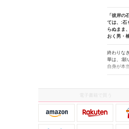
「彼岸の
ては、:
らぬまま
おく男・
終わりな
華は、:願
自身が本
していく
抱えてお
電子書籍で買う