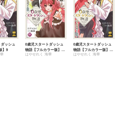
トダッシュ
0歳児スタートダッシュ
0歳児スタートダッシュ
版】9
物語【フルカラー版】
物語【フルカラー版】
海華
はやせれく
海華
はやせれく
海華
【単行本版】VIII
【単行本版】IX