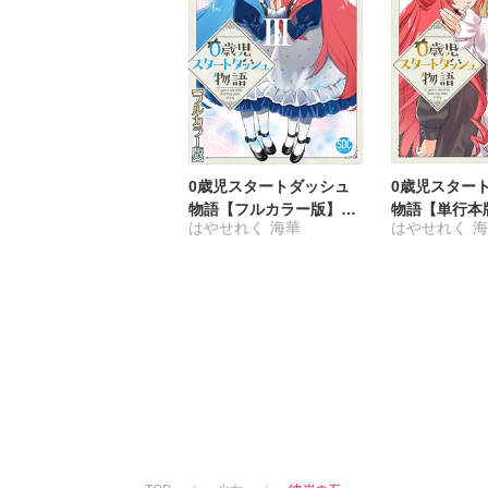
0歳児スタートダッシュ
0歳児スター
物語【フルカラー版】
物語【単行本
はやせれく
海華
はやせれく
【単行本版】III