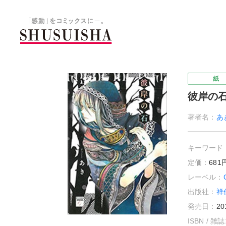
秋水社 公式コーポレートサイ
紙
彼岸の
著者名：
あ
キーワード
定価：
68
レーベル：
出版社：
祥
発売日：
20
ISBN / 