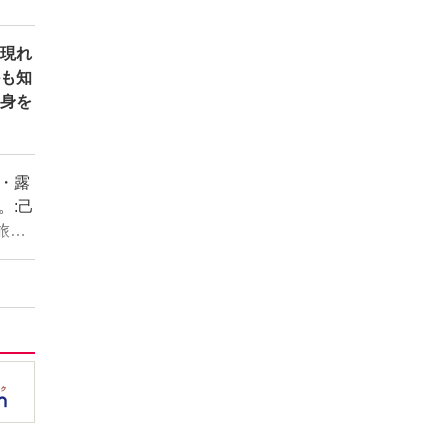
に現れ
かも知
に身を
・露
。:己
旅を
みを