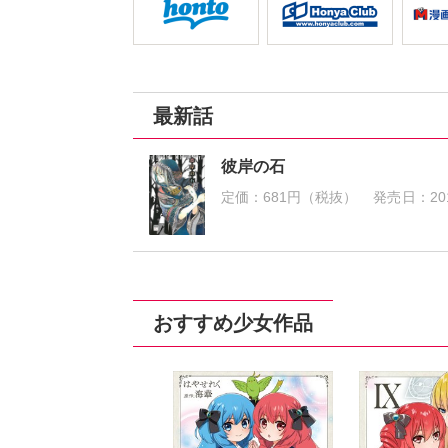
最新話
彼岸の石
定価：
681円（税抜）
発売日：
20
おすすめ少女作品