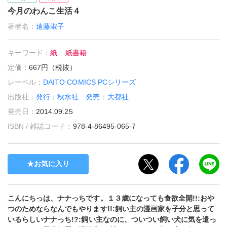
今月のわんこ生活４
著者名：
遠藤淑子
キーワード：
紙
紙書籍
定価：
667円（税抜）
レーベル：
DAITO COMICS PCシリーズ
出版社：
発行：秋水社 発売：大都社
発売日：
2014.09.25
ISBN / 雑誌コード：
978-4-86495-065-7
お気に入り
こんにちっは、ナナっちです。１３歳になっても食欲全開!!:おや
つのためならなんでもやります!!:飼い主の漫画家を子分と思って
いるらしいナナっち!?:飼い主なのに、ついつい飼い犬に気を遣っ