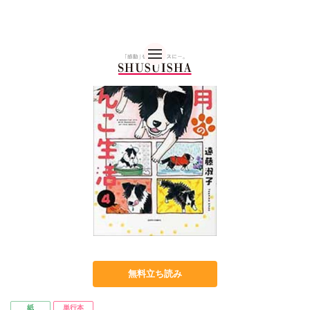
秋水社 公式コーポレー
無料立ち読み
紙
単行本