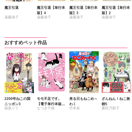
魔王引退
魔王引退【単行本
魔王引退【単行本
魔王引退【単行本
版】4
版】3
版】2
遠藤淑子
遠藤淑子
遠藤淑子
遠藤淑子
おすすめペット作品
2200年ねこの国
モモ不足です。
来る日もねこめ～
ざんねん！ねこ旅
ニッポン3
【電子単行本版】
わく
館5
猫葉りて
なつき千穂
竹本泉
桑田乃梨子
2