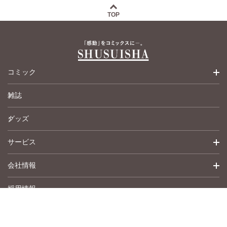
TOP
コミック
雑誌
少女コミック
グッズ
女性コミック
サービス
ペットコミック
会社情報
青年コミック
詳細検索
採用情報
英語版コミック
履歴
トップメッセージ
その他
アムコミ
会社概要