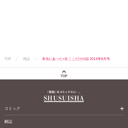
永井くろ
永井くろ
九条友淀
熊沢楓
九条友淀
熊沢楓
桑田乃梨子
桑田乃梨子
佐々木史
佐々木史
若尾はるか
若尾はるか
勝川ユミ
勝川ユミ
新子友子
新子友子
水田ムゲン
杉作
水田ムゲン
杉作
曽根麻矢
竹本泉
曽根麻矢
竹本泉
TOP
雑誌
本当にあった○生ここだけの話 2014年6月号
渡辺ゆづる
渡辺ゆづる
猫原ねんず
猫原ねんず
猫葉りて
猫葉りて
TOP
美月李予
美月李予
福島正則
福島正則
木月けいこ
木月けいこ
浪花愛
浪花愛
フカザワナオコ
うつのみやとお
コミック
る
岡田純子
ハナキユウ
雑誌
少女コミック
伊織もえ