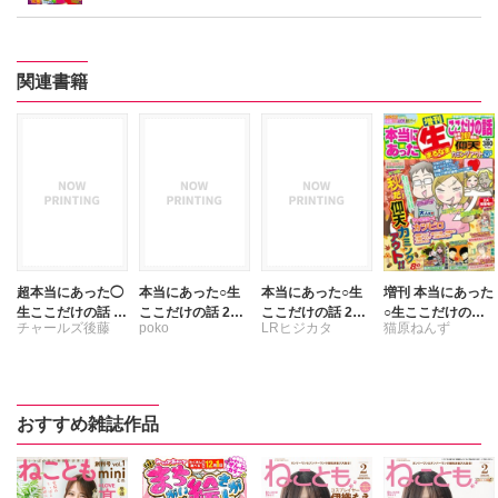
関連書籍
超本当にあった◯
本当にあった○生
本当にあった○生
増刊 本当にあった
生ここだけの話 9
ここだけの話 201
ここだけの話 201
○生ここだけの話
チャールズ後藤
poko
LRヒジカタ
猫原ねんず
月号
5年4月号
5年3月号
仰天カミングアウ
トSP
サイトウユウキ
poko
チャールズ後藤
しみずとしやす
サイトウユウキ
フカザワナオコ
すみれいこ
すみれいこ
おすすめ雑誌作品
たかまつやよい
たかやまつよい
トノ・アンナ
トノ・アンナ
ナントカ
ナントカ