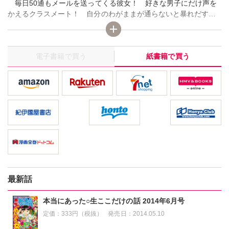
毎日50通もメールを送ってくる彼女！ 好きな男子にだけ声を
かえるクラスメート！ 自分のわがままが通らないと暴れだす彼
女！
電子書籍で買う
紙書籍で買う
最新話
本当にあった○生ここだけの話 2014年6月号
定価：
333円（税抜）
発売日：
2014.05.10