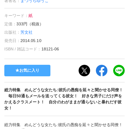
著者名：
まつうらゆうこ
キーワード：
紙
定価：
333円（税抜）
出版社：
芳文社
発売日：
2014.05.10
ISBN / 雑誌コード：
18121-06
お気に入り
総力特集 めんどうな女たち:彼氏の愚痴を延々と聞かせる同僚！
毎日50通もメールを送ってくる彼女！ 好きな男子にだけ声を
かえるクラスメート！ 自分のわがままが通らないと暴れだす彼
女！
総力特集 めんどうな女たち:彼氏の愚痴を延々と聞かせる同僚！