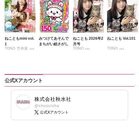
みなづき忍
みやもと茶子
みやもと茶子
安斎かなえ
安斎かなえ
乙丙太
園田花ヨウ
吉田美紀子
乙丙太
間口まき
久保田順子
吉田美紀子
後藤ユタカ
ねこともmini vol.
みつけてあそんで
ねことも 2026年2
ねことも Vol.101
1
まちがい絵さがし
月号
久保田順子
高原けんじ
TONO
竹本泉
TONO
TONO
桐丸ゆい
高倉あつこ
湊ユウキ
いわみちさくら
いわみちさくら
九能なかあき
山本かな
うぐいすみつる
うぐいすみつる
後藤ユタカ
茶畑るり
おおさと理央
おおさと理央
高原けんじ
天野こひつじ
きょめを
きょめを
公式Xアカウント
高世えり子
たぁぽん
たぁぽん
高倉あつこ
ただまさひろ
ただまさひろ
早見みすず
なかやまさち
なかやまさち
株式会社秋水社
茶畑るり
なつき千穂
なつき千穂
@shusuisha
天野こひつじ
公式Xアカウント
へうがけん
へうがけん
まつうらゆうこ
まつうらゆうこ
めで鯛
めで鯛
ラクトいちご
鮎
ラクトいちご
鮎