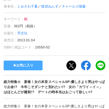
著者名：
とみさわ千夏
／
猫原ねんず
／
チャールズ後藤
キーワード：
紙
定価：
362円（税抜）
出版社：
芳文社
発売日：
2013.01.04
ISBN / 雑誌コード：
15550-02
お気に入り
総力特集☆ 新春！女の本音スペシャルSP:優しさより男はやっぱ
りお金!? 今年こそダンナと別れたい!? 女の「カワイ～イ～」
はほとんどが建前!? デートの時本当はおごって欲しい!?
総力特集☆ 新春！女の本音スペシャルSP:優しさより男はやっぱ