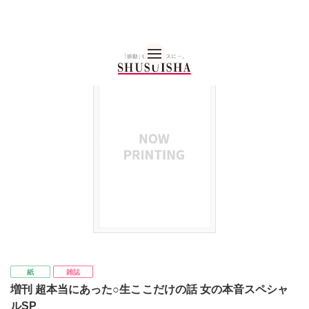
秋水社 公式コーポレー
紙
雑誌
増刊 超本当にあった○生ここだけの話 女の本音スペシャ
ルSP