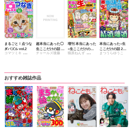
まるごと！点つな
超本当にあった◯
増刊 本当にあった
本当にあった○生
ぎパズル vol.2
生ここだけの話 9
○生ここだけの話
ここだけの話 201
コマツミキ
チャールズ後藤
猫原ねんず
まつうらゆうこ
月号
仰天カミングアウ
4年10月号
トSP
まつうらゆうこ
チャールズ後藤
チャールズ後藤
きくちかずえ
フカザワナオコ
チャールズ後藤
おすすめ雑誌作品
九尾たかこ