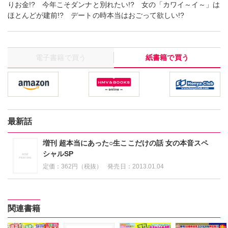
りお金!? 今年こそダンナと別れたい!? 女の「カワイ～イ～」は
ほとんどが建前!? デートの時本当はおごって欲しい!?
電子書籍で買う
紙書籍で買う
最新話
増刊 超本当にあった○生ここだけの話 女の本音スペ
シャルSP
定価：
362円（税抜）
発売日：
2013.01.04
関連書籍