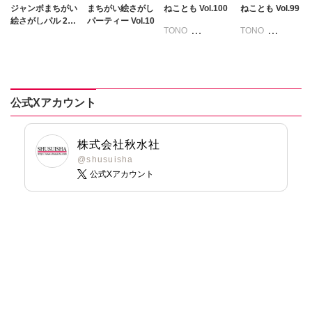
ジャンボまちがい
まちがい絵さがし
ねことも Vol.100
ねことも Vol.99
絵さがしパル 202
パーティー Vol.10
TONO
TONO
6年8月号
いわみちさくら
いわみちさくら
うぐいすみつる
うぐいすみつる
おおさと理央
おおさと理央
きょめを
たぁぽん
公式Xアカウント
たぁぽん
ただまさひろ
ただまさひろ
なかやまさち
なかやまさち
なつき千穂
株式会社秋水社
なつき千穂
はなやぎぶんぶ
@shusuisha
ん
公式Xアカウント
へうがけん
へうがけん
まつうらゆうこ
まつうらゆうこ
めで鯛
めで鯛
ラクトいちご
鮎
ラクトいちご
鮎
永井くろ
永井くろ
九条友淀
熊沢楓
九条友淀
熊沢楓
桑田乃梨子
桑田乃梨子
佐々木史
佐々木史
若尾はるか