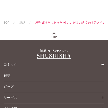
若尾はるか
勝川ユミ
勝川ユミ
新子友子
新子友子
水田ムゲン
杉作
水田ムゲン
杉作
曽根麻矢
竹本泉
TOP
雑誌
増刊 超本当にあった○生ここだけの話 女の本音スペシャ
曽根麻矢
竹本泉
渡辺ゆづる
渡辺ゆづる
猫原ねんず
猫原ねんず
猫葉りて
TOP
猫葉りて
美月李予
美月李予
福島正則
福島正則
木月けいこ
木月けいこ
浪花愛
浪花愛
ねむまろみ
コミック
四季アツキ
竹之内淳子
雑誌
少女コミック
グッズ
女性コミック
サービス
ペットコミック