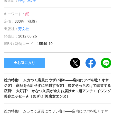
著者名：
かなつ久美
キーワード：
紙
定価：
333円（税抜）
出版社：
芳文社
発売日：
2012.08.25
ISBN / 雑誌コード：
15549-10
お気に入り
総力特集! ムカつく店員にウザい客!!――店内にツバを吐くオヤ
ジ客! 商品を会計せずに開封する客! 接客そっちのけで談笑する
店員! 大好評! かなつ久美が全力お届け★～超アンチエイジング
美容エッセー★［めざせ!美魔女エンヌ］
総力特集! ムカつく店員にウザい客!!――店内にツバを吐くオヤ