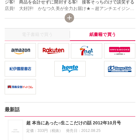
ジ客! 商品を会計せずに開封する客! 接客そっちのけで談笑する
店員! 大好評! かなつ久美が全力お届け★～超アンチエイジング
美容エッセー★［めざせ!美魔女エンヌ］
電子書籍で買う
紙書籍で買う
最新話
超 本当にあった○生ここだけの話 2012年10月号
定価：
333円（税抜）
発売日：
2012.08.25