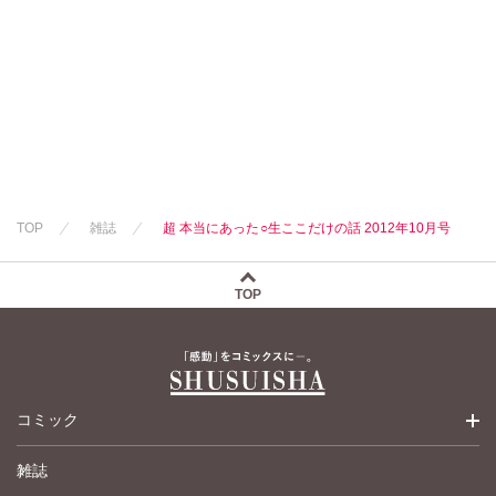
永井くろ
九条友淀
熊沢楓
桑田乃梨子
佐々木史
若尾はるか
勝川ユミ
新子友子
水田ムゲン
杉作
曽根麻矢
竹本泉
TOP
雑誌
超 本当にあった○生ここだけの話 2012年10月号
渡辺ゆづる
猫原ねんず
猫葉りて
TOP
美月李予
福島正則
木月けいこ
浪花愛
フカザワナオコ
コミック
岡田純子
ハナキユウ
雑誌
少女コミック
伊織もえ