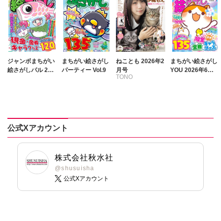
ジャンボまちがい
まちがい絵さがし
ねことも 2026年2
まちがい絵さがし
絵さがしパル 202
パーティー Vol.9
月号
YOU 2026年6月
TONO
6年5月号
号
いわみちさくら
うぐいすみつる
おおさと理央
きょめを
公式Xアカウント
たぁぽん
ただまさひろ
なかやまさち
株式会社秋水社
なつき千穂
@shusuisha
公式Xアカウント
へうがけん
まつうらゆうこ
めで鯛
ラクトいちご
鮎