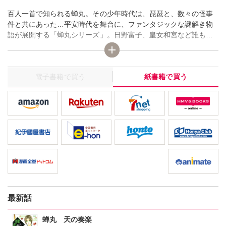
百人一首で知られる蝉丸。その少年時代は、琵琶と、数々の怪事
件と共にあった…平安時代を舞台に、ファンタジックな謎解き物
語が展開する「蝉丸シリーズ」。日野富子、皇女和宮など誰もが
知っている実在の女性を活き活きと描いた「狂華」「君ありてこ
そ」など、佐久間智代の歴史マンガの醍醐味がすべてつまった一
冊です。
電子書籍で買う
紙書籍で買う
最新話
蝉丸 天の奏楽