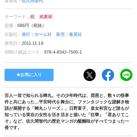
著者名：
佐久間智代
キーワード：
紙
紙書籍
定価：
686円（税抜）
出版社：
発行：ホーム社 発売：集英社
発売日：
2011.11.18
ISBN / 雑誌コード：
978-4-8342-7500-1
お気に入り
百人一首で知られる蝉丸。その少年時代は、琵琶と、数々の怪事
件と共にあった…平安時代を舞台に、ファンタジックな謎解き物
語が展開する「蝉丸シリーズ」。日野富子、皇女和宮など誰もが
知っている実在の女性を活き活きと描いた「狂華」「君ありてこ
そ」など、佐久間智代の歴史マンガの醍醐味がすべてつまった一
冊です。