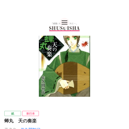
秋水社 公式コーポレー
紙
単行本
蝉丸 天の奏楽