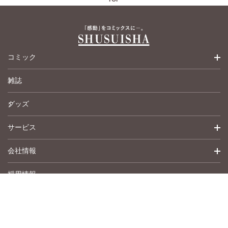
コミック
雑誌
少女コミック
グッズ
女性コミック
サービス
ペットコミック
会社情報
青年コミック
詳細検索
採用情報
英語版コミック
履歴
トップメッセージ
その他
アムコミ
会社概要
サポート
事業紹介
書店用注文書