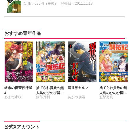
定価：
686円（税抜）
発売日：
2011.11.18
おすすめ青年作品
終末の復讐代行屋
捨てられ貴族の無
異世界カルマ
捨てられ貴族の無
4
人島のびのび開拓
人島のびのび開拓
あまね水咲
服部万利
あかつき陽
服部万利
記～ようやく自由
記～ようやく自由
を手に入れたの
を手に入れたの
ポリ外丸
ポリ外丸
で、もふもふたち
で、もふもふたち
と気まぐれスロー
と気まぐれスロー
ライフを満喫しま
ライフを満喫しま
す～ 1
す～ 2
公式Xアカウント