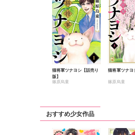
猫将軍ツナヨシ【話売り
猫将軍ツナヨ
版】
篠原烏童
篠原烏童
おすすめ少女作品