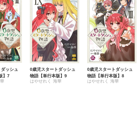
へうがけん
はなやぎぶんぶん
まつうらゆうこ
めで鯛
へうがけん
ラクトいちご
鮎
まつうらゆうこ
めで鯛
永井くろ
九条友淀
ラクトいちご
鮎
熊沢楓
桑田乃梨子
永井くろ
九条友淀
佐々木史
鯖虎クロ
熊沢楓
桑田乃梨子
篠原烏童
若尾はるか
佐々木史
篠原烏童
勝川ユミ
新子友子
若尾はるか
勝川ユミ
水田ムゲン
杉作
新子友子
水田ムゲン
トダッシュ
0歳児スタートダッシュ
0歳児スタートダッシュ
曽根麻矢
竹本泉
杉作
曽根麻矢
版】7
物語【単行本版】9
物語【単行本版】8
海華
はやせれく
海華
はやせれく
海華
渡辺ゆづる
猫原ねんず
大原ななこ
竹本泉
猫葉りて
美月李予
渡辺ゆづる
猫原ねんず
福島正則
木月けいこ
猫葉りて
美月李予
浪花愛
福島正則
木月けいこ
浪花愛