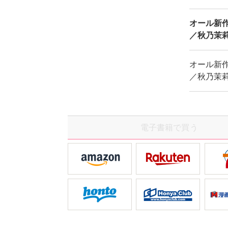
オール新作
／秋乃茉
オール新作
／秋乃茉
電子書籍で買う