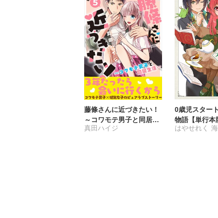
藤條さんに近づきたい！
0歳児スター
～コワモテ男子と同居生
物語【単行本
真田ハイジ
はやせれく
活～【電子単行本版】5