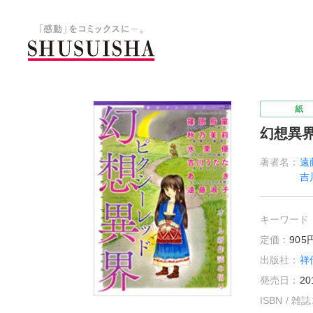
秋水社 公式コーポレートサイ
紙
幻想異界
著者名：
遠
吉
キーワード
定価：
90
出版社：
祥
発売日：
20
ISBN / 