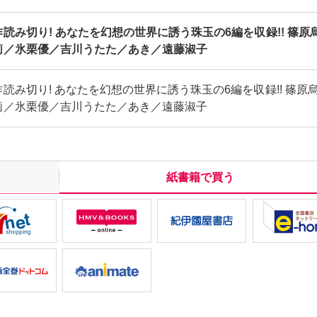
読み切り! あなたを幻想の世界に誘う珠玉の6編を収録!! 篠原
莉／氷栗優／吉川うたた／あき／遠藤淑子
読み切り! あなたを幻想の世界に誘う珠玉の6編を収録!! 篠原
莉／氷栗優／吉川うたた／あき／遠藤淑子
紙書籍で買う