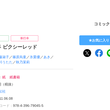
ト
コミック
単行本
お気に入り
 ピクシーレッド
藤淑子
／
篠原烏童
／
氷栗優
／
あき
／
川うたた
／
秋乃茉莉
：
紙
紙書籍
5円（税抜）
伝社
11.06.08
雑誌コード：
978-4-396-79045-5