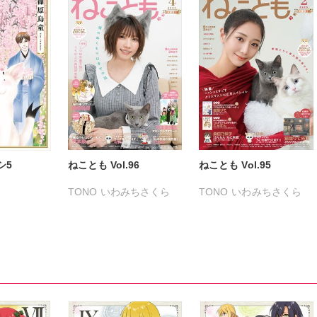
シ5
ねことも Vol.96
ねことも Vol.95
TONO
いわみちさくら
TONO
いわみちさくら
うぐいすみつる
うぐいすみつる
おおさと理央
たぁぽん
おおさと理央
ただまさひろ
さわらやく
たぁぽん
なかやまさち
ただまさひろ
なつき千穂
なかやまさち
はなやぎぶんぶん
なつき千穂