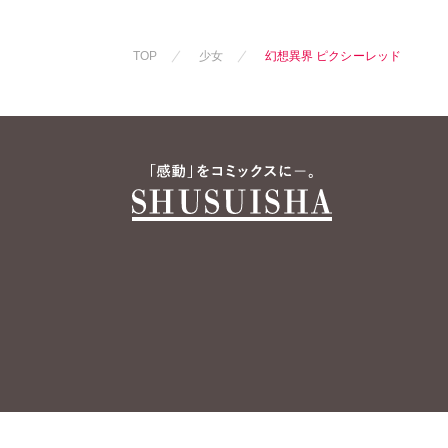
TOP
少女
幻想異界 ピクシーレッド