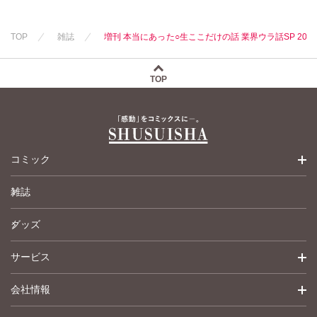
新子友子
水田ムゲン
杉作
水田ムゲン
杉作
曽根麻矢
竹本泉
TOP
雑誌
増刊 本当にあった○生ここだけの話 業界ウラ話SP 201
曽根麻矢
竹本泉
渡辺ゆづる
渡辺ゆづる
猫原ねんず
猫原ねんず
猫葉りて
TOP
猫葉りて
美月李予
美月李予
福島正則
福島正則
木月けいこ
木月けいこ
浪花愛
浪花愛
ねむまろみ
コミック
四季アツキ
倉持明日香
竹之内淳子
佐々木淳子
雑誌
少女コミック
グッズ
女性コミック
サービス
ペットコミック
会社情報
青年コミック
詳細検索