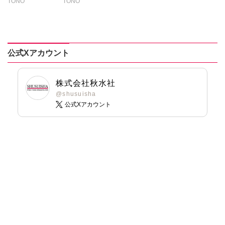
TONO
TONO
いわみちさくら
いわみちさくら
うぐいすみつる
うぐいすみつる
おおさと理央
おおさと理央
たぁぽん
きょめを
公式Xアカウント
ただまさひろ
たぁぽん
なかやまさち
ただまさひろ
なつき千穂
なかやまさち
株式会社秋水社
はなやぎぶんぶ
なつき千穂
@shusuisha
ん
公式Xアカウント
へうがけん
へうがけん
まつうらゆうこ
まつうらゆうこ
めで鯛
めで鯛
ラクトいちご
鮎
ラクトいちご
鮎
永井くろ
永井くろ
九条友淀
熊沢楓
九条友淀
熊沢楓
桑田乃梨子
桑田乃梨子
佐々木史
佐々木史
若尾はるか
若尾はるか
勝川ユミ
勝川ユミ
新子友子