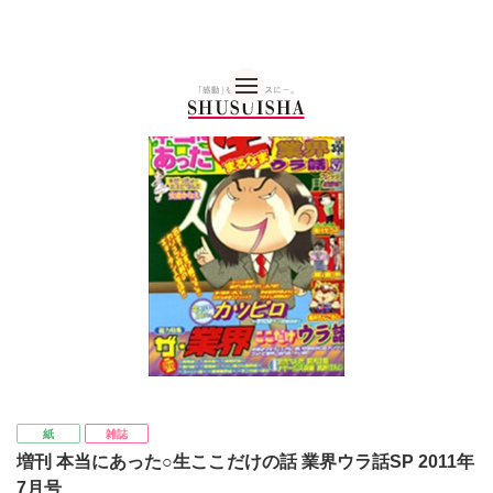
秋水社 公式コーポレー
紙
雑誌
増刊 本当にあった○生ここだけの話 業界ウラ話SP 2011年
7月号