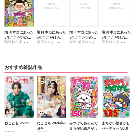
増刊 本当にあった
増刊 本当にあった
増刊 本当にあった
増刊 本当にあった
○生ここだけの話
○生ここだけの話
○生ここだけの話
○生ここだけの話
猫原ねんず
猫原ねんず
奈央
猫原ねんず
猫原ねんず
業界ウラ話SP 20
業界ウラ話SP 20
業界ウラ話SP 20
業界ウラ話SP 20
14年8月号
13年1月号
12年7月号
12年3月号
チャールズ後藤
チャールズ後藤
チャールズ後藤
チャールズ後藤
フカザワナオコ
ふじいまさこ
高田千種
おすすめ雑誌作品
ねことも Vol.99
ねことも 2026年6
みつけてあそんで
まちがい絵さがし
月号
まちがい絵さがし
パーティー Vol.9