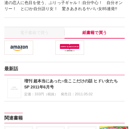
達の恋人に色目を使う、ぶりっ子ギャル！:自分中心！ 自分オン
リー！ とにlか自分語り女！ 驚きあきれるヤバい女85連発!!
電子書籍で買う
紙書籍で買う
最新話
増刊 超本当にあった○生ここだけの話 ヒドい女たち
SP 2011年6月号
定価：
333円（税抜）
発売日：
2011.05.02
関連書籍