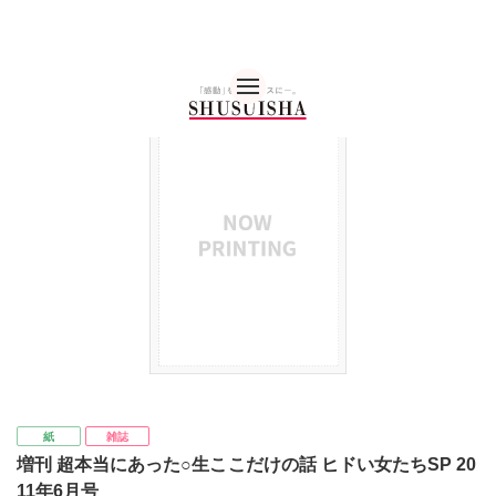
秋水社 公式コーポレー
紙
雑誌
増刊 超本当にあった○生ここだけの話 ヒドい女たちSP 20
11年6月号