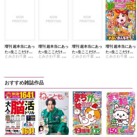
増刊 超本当にあっ
増刊 超本当にあっ
増刊 超本当にあっ
増刊 超本当にあっ
た○生ここだけの
た○生ここだけの
た○生ここだけの
た○生ここだけの
とみさわ千夏
とみさわ千夏
とみさわ千夏
とみさわ千夏
話 ヒドい女たちS
話 ヒドい女たちス
話 ヒドい女たちS
話 ヒドい女たちS
P 2012年8月号
ペシャルSP
P 2011年12月号
P 2010年7月号
猫原ねんず
猫原ねんず
猫原ねんず
猫原ねんず
チャールズ後藤
チャールズ後藤
チャールズ後藤
チャールズ後藤
おすすめ雑誌作品