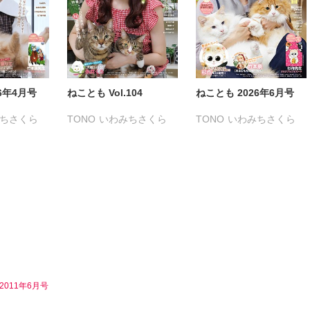
6年4月号
ねことも Vol.104
ねことも 2026年6月号
ちさくら
TONO
いわみちさくら
TONO
いわみちさくら
る
うぐいすみつる
うぐいすみつる
きょめを
おおさと理央
きょめを
おおさと理央
きょめを
だまさひろ
たぁぽん
ただまさひろ
たぁぽん
ただまさひろ
なかやまさち
なかやまさち
へうがけん
なつき千穂
へうがけん
なつき千穂
へうがけん
こ
めで鯛
まつうらゆうこ
めで鯛
まつうらゆうこ
めで鯛
鮎
ラクトいちご
鮎
ラクトいちご
鮎
条友淀
永井くろ
九条友淀
永井くろ
九条友淀
乃梨子
熊沢楓
桑田乃梨子
熊沢楓
桑田乃梨子
011年6月号
尾はるか
佐々木史
若尾はるか
佐々木史
若尾はるか