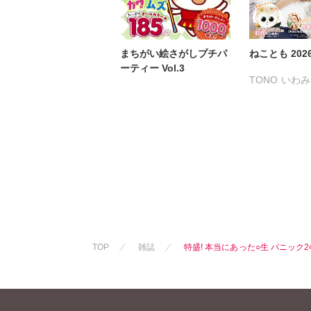
まちがい絵さがしプチパ
ねことも 202
ーティー Vol.3
TONO
いわみ
うぐいすみつ
おおさと理央
たぁぽん
た
なかやまさち
なつき千穂
まつうらゆう
ラクトいちご
永井くろ
九
熊沢楓
桑田
TOP
雑誌
特盛! 本当にあった○生 パニック2
佐々木史
若
勝川ユミ
新
水田ムゲン