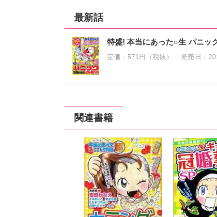
最新話
特盛! 本当にあった○生 パニック
定価：
571円（税抜）
発売日：
20
関連書籍