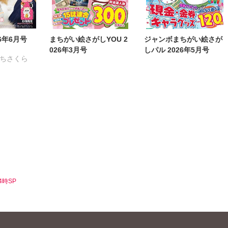
曽根麻矢
竹本泉
曽根麻矢
竹本泉
渡辺ゆづる
猫原ねんず
渡辺ゆづる
猫原ねんず
猫葉りて
美月李予
猫葉りて
美月李予
6年6月号
まちがい絵さがしYOU 2
ジャンボまちがい絵さが
福島正則
木月けいこ
福島正則
木月けいこ
026年3月号
しパル 2026年5月号
ちさくら
浪花愛
谷夜風
浪花愛
ねむまろみ
る
きょめを
だまさひろ
へうがけん
こ
めで鯛
鮎
条友淀
乃梨子
4時SP
尾はるか
子友子
杉作