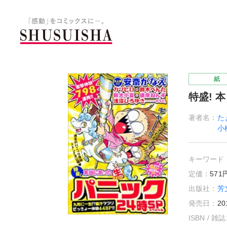
秋水社 公式コーポレートサイ
紙
特盛! 
著者名：
た
小
キーワード
定価：
57
出版社：
芳
発売日：
20
ISBN / 