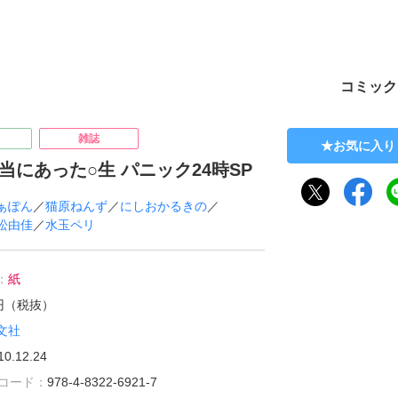
ト
コミック
雑誌
お気に入り
本当にあった○生 パニック24時SP
ぁぽん
／
猫原ねんず
／
にしおかるきの
／
松由佳
／
水玉ペリ
：
紙
1円（税抜）
文社
10.12.24
雑誌コード：
978-4-8322-6921-7