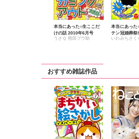
本当にあった○生ここだ
本当にあった
けの話 2010年6月号
テン冠婚葬祭S
うさＱ
熊田プウ助
いわみちさく
小松由佳
新久千映
コマツミキ
まつうらゆう
小松由佳
水玉
おすすめ雑誌作品