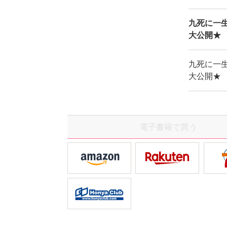
九死に一生
大公開★ 
九死に一生
大公開★ 
電子書籍で買う