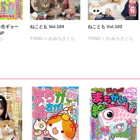
○生ギョー
ねことも Vol.104
ねことも Vol.103
P
ら
TONO
いわみちさくら
TONO
いわみちさくら
うぐいすみつる
うぐいすみつる
こ
おおさと理央
きょめを
おおさと理央
きょめを
ペリ
たぁぽん
ただまさひろ
たぁぽん
ただまさひろ
なかやまさち
なかやまさち
なつき千穂
へうがけん
なつき千穂
へうがけん
まつうらゆうこ
めで鯛
まつうらゆうこ
めで鯛
ラクトいちご
鮎
ラクトいちご
鮎
永井くろ
九条友淀
永井くろ
九条友淀
熊沢楓
桑田乃梨子
熊沢楓
桑田乃梨子
佐々木史
若尾はるか
佐々木史
若尾はるか
勝川ユミ
新子友子
勝川ユミ
新子友子
水田ムゲン
杉作
水田ムゲン
杉作