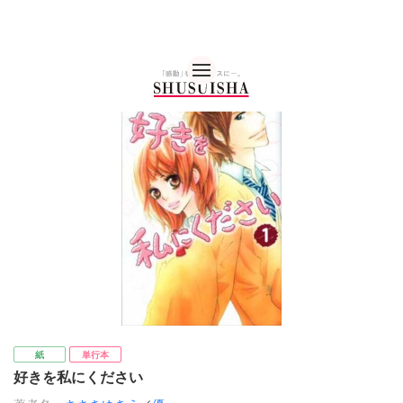
秋水社 公式コーポレー
紙
単行本
好きを私にください