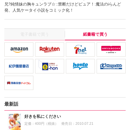
兄?純情妹の胸キュンラブ☆::禁断だけどピュア！:魔法のiらんど
発、人気ケータイ小説をコミック化！
電子書籍で買う
紙書籍で買う
最新話
好きを私にください
定価：
400円（税抜）
発売日：
2010.07.21