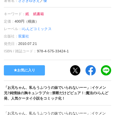
著者名：
ささきゆきえ
／
優
キーワード：
紙
紙書籍
定価：
400円（税抜）
レーベル：
iらんどコミックス
出版社：
双葉社
発売日：
2010.07.21
ISBN / 雑誌コード：
978-4-575-33424-1
お気に入り
「お兄ちゃん、私もうふつうの妹でいられないーー」:イケメン
兄?純情妹の胸キュンラブ☆::禁断だけどピュア！:魔法のiらんど
発、人気ケータイ小説をコミック化！
「お兄ちゃん、私もうふつうの妹でいられないーー」:イケメン