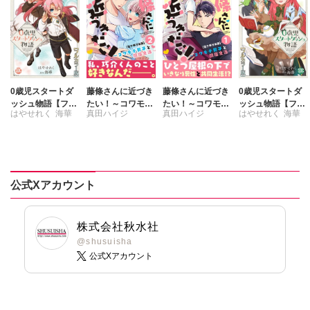
0歳児スタートダ
藤條さんに近づき
藤條さんに近づき
0歳児スタートダ
ッシュ物語【フル
たい！～コワモテ
たい！～コワモテ
ッシュ物語【フル
はやせれく
海華
真田ハイジ
真田ハイジ
はやせれく
海華
カラー版】【単行
男子と同居生活～
男子と同居生活～
カラー版】【単行
本版】IV
【電子単行本版】
【電子単行本版】
本版】VII
2
1
公式Xアカウント
株式会社秋水社
@shusuisha
公式Xアカウント