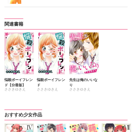
関連書籍
悩殺ボーイフレン
悩殺ボーイフレン
先生は俺のいいな
ド【分冊版】
ド
り
ささきゆきえ
ささきゆきえ
ささきゆきえ
おすすめ少女作品