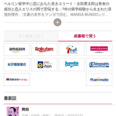
ベルリン留学中に恋におちた若きエリート・太田豊太郎は将来の
成功と恋人エリスの間で苦悩する…?外の留学経験から生まれた浪
漫的傑作。:文豪の名作をマンガで読む、MANGA BUNGOシリー
ズ！
電子書籍で買う
紙書籍で買う
最新話
舞姫
定価：
524円（税抜）
発売日：
2010.07.01