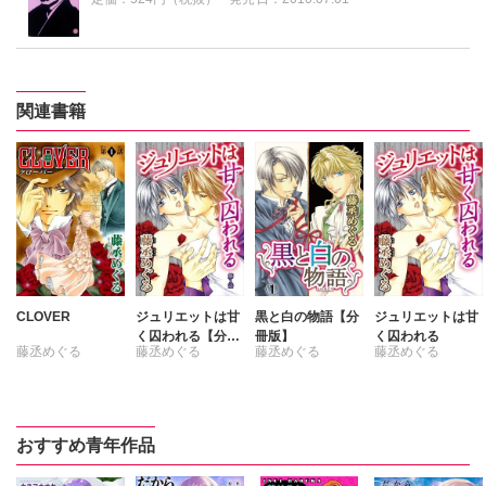
関連書籍
CLOVER
ジュリエットは甘
黒と白の物語【分
ジュリエットは甘
く囚われる【分冊
冊版】
く囚われる
藤丞めぐる
藤丞めぐる
藤丞めぐる
藤丞めぐる
版】
おすすめ青年作品