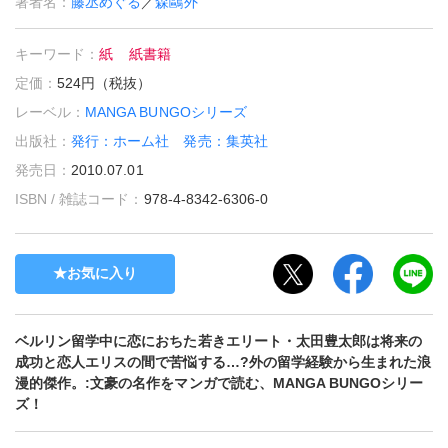
著者名：
藤丞めぐる
／
森鷗外
キーワード：
紙
紙書籍
定価：
524円（税抜）
レーベル：
MANGA BUNGOシリーズ
出版社：
発行：ホーム社 発売：集英社
発売日：
2010.07.01
ISBN / 雑誌コード：
978-4-8342-6306-0
お気に入り
ベルリン留学中に恋におちた若きエリート・太田豊太郎は将来の
成功と恋人エリスの間で苦悩する…?外の留学経験から生まれた浪
漫的傑作。:文豪の名作をマンガで読む、MANGA BUNGOシリー
ズ！