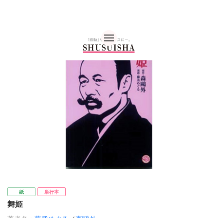
秋水社 公式コーポレー
紙
単行本
舞姫