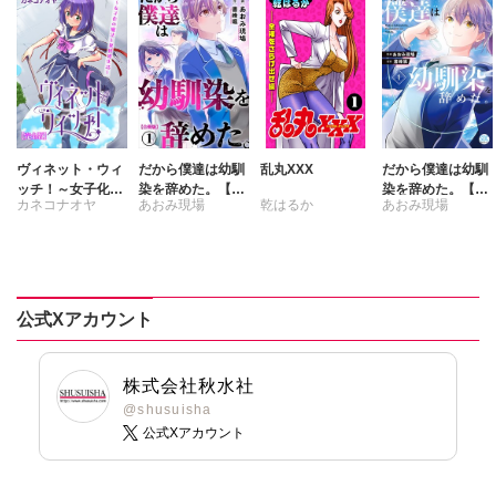
ヴィネット・ウィ
だから僕達は幼馴
乱丸XXX
だから僕達は幼馴
ッチ！～女子化の
染を辞めた。【合
染を辞めた。【単
カネコナオヤ
あおみ現場
乾はるか
あおみ現場
魔法と異世界生活
冊版】
行本版】1
～【完全版】
書峰颯
書峰颯
公式Xアカウント
株式会社秋水社
@shusuisha
公式Xアカウント