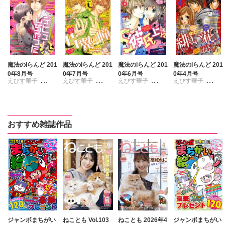
魔法のiらんど 201
魔法のiらんど 201
魔法のiらんど 201
魔法のiらんど 201
0年8月号
0年7月号
0年6月号
0年4月号
えびす華子
えびす華子
えびす華子
えびす華子
ささきゆきえ
ささきゆきえ
ささきゆきえ
ささきゆきえ
平田京子
羽田伊吹
羽田伊吹
山田也
平田京子
平田京子
平田京子
おすすめ雑誌作品
ジャンボまちがい
ねことも Vol.103
ねことも 2026年4
ジャンボまちがい