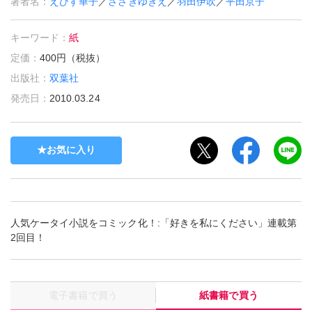
著者名：
えびす華子
／
ささきゆきえ
／
羽田伊吹
／
平田京子
キーワード：
紙
定価：
400円（税抜）
出版社：
双葉社
発売日：
2010.03.24
お気に入り
人気ケータイ小説をコミック化！:「好きを私にください」連載第
2回目！
電子書籍で買う
紙書籍で買う