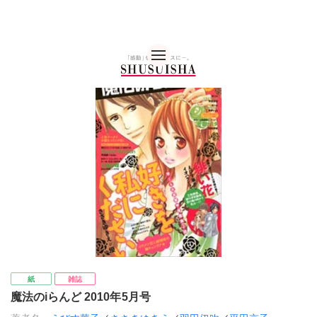
秋水社 公式コーポレー
紙
雑誌
魔法のiらんど 2010年5月号