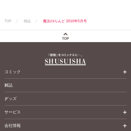
新子友子
新子友子
水田ムゲン
杉作
水田ムゲン
杉作
曽根麻矢
竹本泉
曽根麻矢
竹本泉
TOP
雑誌
魔法のiらんど 2010年5月号
渡辺ゆづる
渡辺ゆづる
猫原ねんず
猫原ねんず
猫葉りて
猫葉りて
TOP
美月李予
美月李予
福島正則
福島正則
木月けいこ
木月けいこ
浪花愛
浪花愛
ねむまろみ
佐々木慶子
コミック
ねむまろみ
高城れに
雑誌
少女コミック
グッズ
女性コミック
サービス
ペットコミック
会社情報
青年コミック
詳細検索