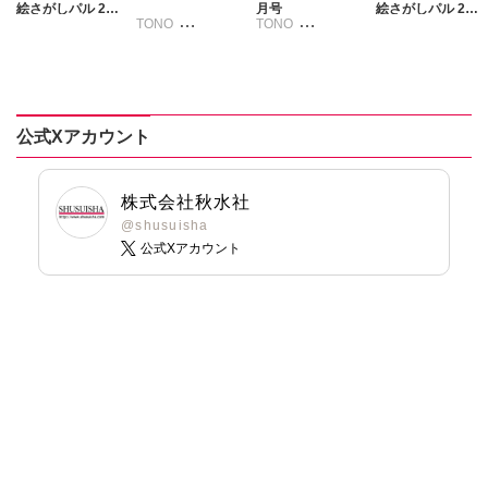
絵さがしパル 202
月号
絵さがしパル 202
TONO
TONO
6年8月号
6年2月号
いわみちさくら
いわみちさくら
うぐいすみつる
うぐいすみつる
おおさと理央
おおさと理央
きょめを
きょめを
公式Xアカウント
たぁぽん
たぁぽん
ただまさひろ
ただまさひろ
なかやまさち
なかやまさち
株式会社秋水社
なつき千穂
なつき千穂
@shusuisha
公式Xアカウント
へうがけん
へうがけん
まつうらゆうこ
まつうらゆうこ
めで鯛
めで鯛
ラクトいちご
鮎
ラクトいちご
鮎
永井くろ
永井くろ
九条友淀
熊沢楓
九条友淀
熊沢楓
桑田乃梨子
桑田乃梨子
佐々木史
佐々木史
若尾はるか
若尾はるか
勝川ユミ
勝川ユミ