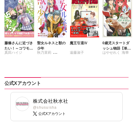
藤條さんに近づき
聖女ルネスと獣の
魔王引退Ⅳ
0歳児スタートダ
たい！～コワモテ
少年
ッシュ物語【単行
真田ハイジ
秋乃茉莉
遠藤淑子
はやせれく
海華
男子と同居生活～
本版】7
【電子単行本版】
中島直俊
4
公式Xアカウント
株式会社秋水社
@shusuisha
公式Xアカウント