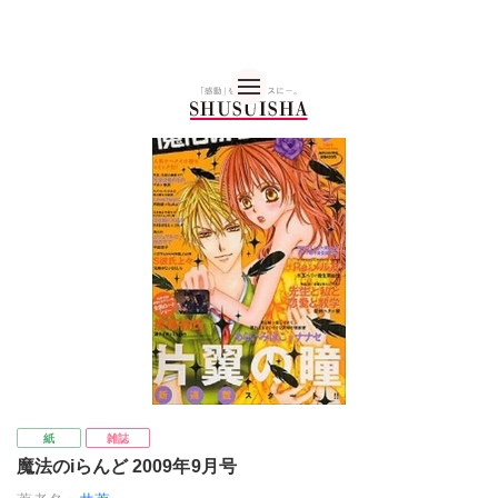
秋水社 公式コーポレー
紙
雑誌
魔法のiらんど 2009年9月号