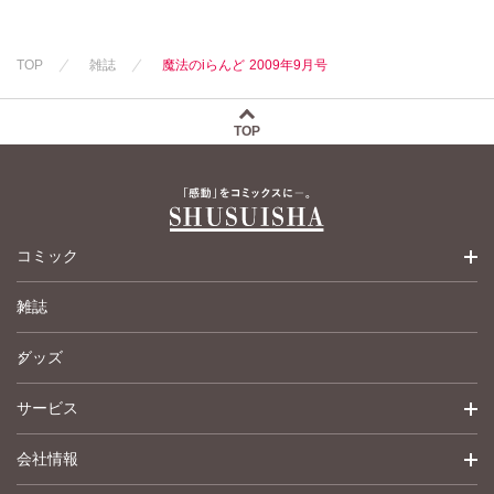
水田ムゲン
杉作
水田ムゲン
杉作
水田ムゲン
杉作
曽根麻矢
竹本泉
曽根麻矢
竹本泉
曽根麻矢
竹本泉
TOP
雑誌
魔法のiらんど 2009年9月号
渡辺ゆづる
渡辺ゆづる
渡辺ゆづる
猫原ねんず
猫原ねんず
猫原ねんず
猫葉りて
猫葉りて
猫葉りて
TOP
美月李予
美月李予
美月李予
福島正則
福島正則
福島正則
木月けいこ
木月けいこ
木月けいこ
浪花愛
浪花愛
谷夜風
浪花愛
佐々木慶子
ねむまろみ
コミック
ねむまろみ
高城れに
雑誌
少女コミック
グッズ
女性コミック
サービス
ペットコミック
会社情報
青年コミック
詳細検索