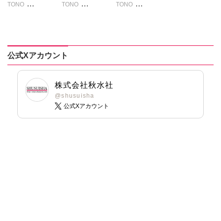
TONO
TONO
TONO
ドリル
いわみちさくら
いわみちさくら
いわみちさくら
うぐいすみつる
うぐいすみつる
うぐいすみつる
おおさと理央
おおさと理央
おおさと理央
きょめを
きょめを
きょめを
公式Xアカウント
たぁぽん
たぁぽん
たぁぽん
ただまさひろ
ただまさひろ
ただまさひろ
なかやまさち
なかやまさち
なかやまさち
株式会社秋水社
なつき千穂
なつき千穂
なつき千穂
@shusuisha
公式Xアカウント
へうがけん
へうがけん
へうがけん
まつうらゆうこ
まつうらゆうこ
まつうらゆうこ
めで鯛
めで鯛
めで鯛
ラクトいちご
鮎
ラクトいちご
鮎
ラクトいちご
鮎
永井くろ
永井くろ
永井くろ
九条友淀
熊沢楓
九条友淀
熊沢楓
九条友淀
熊沢楓
桑田乃梨子
桑田乃梨子
桑田乃梨子
佐々木史
佐々木史
佐々木史
若尾はるか
若尾はるか
若尾はるか
勝川ユミ
勝川ユミ
勝川ユミ
新子友子
新子友子
新子友子