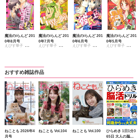
魔法のiらんど 201
魔法のiらんど 201
魔法のiらんど 201
魔法のiらんど 201
0年8月号
0年7月号
0年6月号
0年5月号
えびす華子
えびす華子
えびす華子
えびす華子
ささきゆきえ
ささきゆきえ
ささきゆきえ
ささきゆきえ
平田京子
羽田伊吹
羽田伊吹
羽田伊吹
平田京子
平田京子
平田京子
おすすめ雑誌作品
ねことも 2026年4
ねことも Vol.104
ねことも Vol.100
ひらめき 1日1分3
月号
65日 大人の脳活