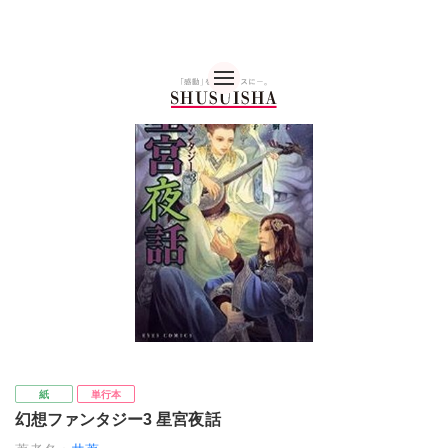
秋水社 公式コーポレー
紙
単行本
幻想ファンタジー3 星宮夜話