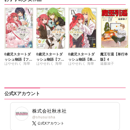
0歳児スタートダ
0歳児スタートダ
0歳児スタートダ
魔王引退【単行本
ッシュ物語【フル
ッシュ物語【フル
ッシュ物語【単行
版】4
はやせれく
海華
はやせれく
海華
はやせれく
海華
遠藤淑子
カラー版】【単行
カラー版】【単行
本版】9
本版】V
本版】II
公式Xアカウント
株式会社秋水社
@shusuisha
公式Xアカウント